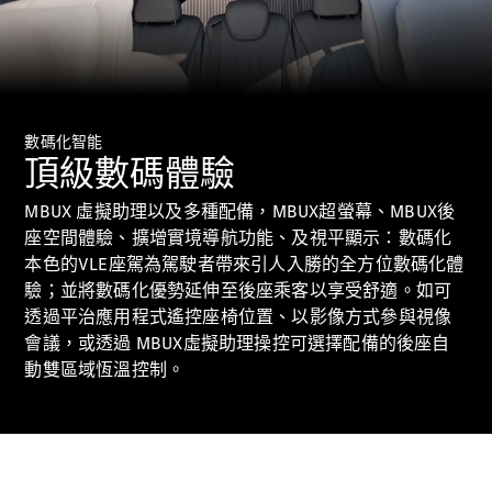
00:00 / 00:00
All
數碼化智能
Cabriolets /
頂級數碼體驗
Roadsters
CLE
MBUX 虛擬助理以及多種配備，MBUX超螢幕、MBUX後
Cabriolet
座空間體驗、擴增實境導航功能、及視平顯示：數碼化
Mercedes-
本色的VLE座駕為駕駛者帶來引人入勝的全方位數碼化體
Maybach SL
驗；並將數碼化優勢延伸至後座乘客以享受舒適。如可
Monogram
透過平治應用程式遙控座椅位置、以影像方式參與視像
Series
Mercedes-
會議，或透過 MBUX虛擬助理操控可選擇配備的後座自
AMG SL
動雙區域恆溫控制。
Roadster
大型豪華轎車