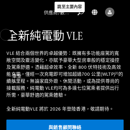
跳至主要內容
供應商/數據保護
全新純電動 VLE
VLE 結合兩個世界的卓越優勢：既擁有多功能座駕的寬
敞空間及靈活變化，亦賦予豪華大型房車般的穩定操控
供應商/數據
及駕乘舒適。憑藉超卓效率、全新 800 伏特技術及高效
保護
[1]
能充電，僅經一次充電即可增加超過700 公里(WLTP)
的
車型
續航里程。無論家庭外遊、休閒活動，或為提供尊尚的
接載服務，純電動
VLE均可為多達七位駕乘者提供出行
所需，豪華舒適的駕乘體驗。
全新純電動VLE 將於 2026 年登陸香港，敬請期待。
所有車型
與銷售顧問聯絡