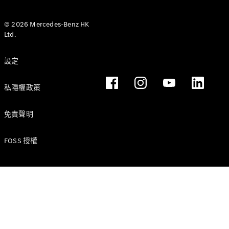
© 2026 Mercedes-Benz HK
Ltd.
所有服務
充電解決方
設定
案
私隱權政策
預約服務
故障和損毀
免責聲明
支援
服務和維修
FOSS 授權
Mercedes-
Benz Apps
車主手冊
支援和聯絡