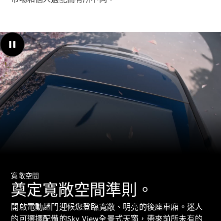
GLC
純電動
GLC
GLC Coupé
GLE
GLS
Mercedes-
Maybach
GLS
G-
純電動
Class
G-Class
00:00 / 00:00
小型轎車
寬敞空間
奠定寬敞空間準則。
開啟電動趟門迎候您登臨寬敞、明亮的後座車廂。迷人
A-Class
的可選擇配備的Sky View全景式天窗，帶來前所未有的