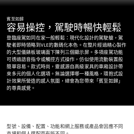
Saloon
E-Class
Saloon
賓至如歸
S-Class
容易操控，駕駛時暢快輕鬆
Saloon
Mercedes-
登臨座駕如同在家一般輕鬆：現代化設計的駕駛艙，駕
Maybach
全新型號
駛者即時領略到VLE的數碼化本色。在整片經過精心製作
S-Class
SUV
的大型儀錶板玻璃面下陳列三個顯示屏。多項座駕功能
可透過語音指令或觸控方式操作，仿似使用流動裝置般
簡單容易。款式時尚，靈感源自高級家具的車廂設計帶
來多元的個人化選項。無論選擇哪一種風格，環抱式設
計效果所營造的感人氛圍，總會為您帶來「賓至如歸」
的尊貴感覺。
All SUVs
Mercedes-
Maybach
純電動
EQS
GLA
型號、設備、配置、功能和網上服務或產品會因應不同
GLB
純電動
GLB
市場和個人選配而有所不同。