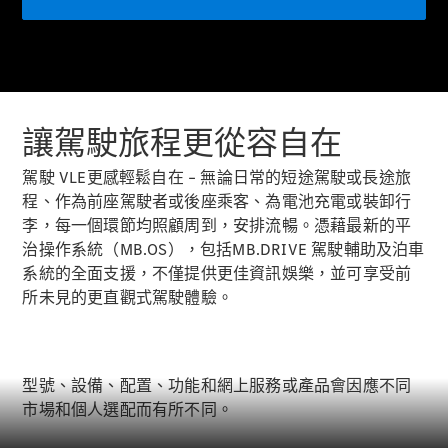
新型號
純電動車型
插電式混能車型
讓駕駛旅程更從容自在
房車
駕駛 VLE更感輕鬆自在 – 無論日常的短途駕駛或長途旅
程、作為前座駕駛者或後座乘客、為電池充電或裝卸行
李，每一個環節均照顧周到，安排流暢。憑藉最新的平
治操作系統（MB.OS），包括MB.DRIVE 駕駛輔助及泊車
系統的全面支援，不僅提供更佳資訊娛樂，並可享受前
All Saloons
所未見的更直觀式駕駛體驗。
CLA
純電動
Saloon
CLA Saloon
C-Class
型號、設備、配置、功能和網上服務或產品會因應不同
Saloon
市場和個人選配而有所不同。
C-
Class
全新型號
純電動