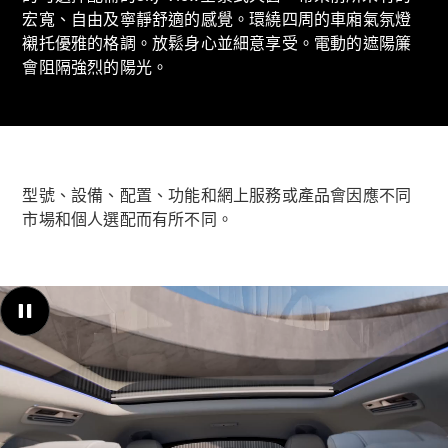
Hatchback
宏寬、自由及寧靜舒適的感覺。環繞四周的車廂氣氛燈
轎跑車
襯托優雅的格調。放鬆身心並細意享受。電動的遮陽簾
會阻隔強烈的陽光。
All Coupés
CLE Coupé
型號、設備、配置、功能和網上服務或產品會因應不同
Mercedes-
市場和個人選配而有所不同。
AMG GT
Coupé
Mercedes-
AMG GT 4
全新型號
純電動
Door
Coupé
開篷跑車 / 跑車