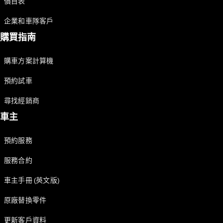
價目表
優惠及價錢
企業和車隊客戶
車隊和商業
客戶
購買指南
平治認證易
手車
購車方案計算機
預約試車
預約試車
購車方案
尋找經銷商
車主
數碼化產品
和服務
預約服務
服務合約
服務合約
技術配件
和精品系
車主手冊 (英文版)
列
原廠替換零件
更新客戶資料