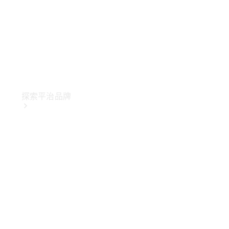
探索平治品牌
關於
Mercedes-
Benz