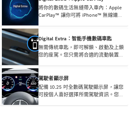
Traffic Information 等數碼配備得以使
將你的數碼生活無縫帶入車內：Apple
用
CarPlay™ 讓你可將 iPhone™ 無線連接
至 MBUX 多媒體系統，方便你輕鬆存取
智能手機上的重要應用程式
Digital Extra：智能手機數碼車匙
無需傳統車匙，即可解鎖、啟動及上鎖
您的座駕。您只需將合適的流動裝置設
關於我們
定為 Mercedes‑Benz 的數碼車匙即可。
AMG
此外，您亦可透過流動裝置，輕鬆將數
MAYBACH
碼車匙分享予其他用戶
駕駛者顯示屏
七座車及多
用途汽車
配備 10.25 吋全數碼駕駛顯示屏，讓您
Because it's
可按個人喜好選擇所需駕駛資訊。您可
Mercedes-
於兩種顯示模式中自由設定，包括「經
Benz
典」及「MBUX 環迴導航」。無論選擇
技術和創
哪種模式，車速及駕駛輔助系統資訊均
新
會持續顯示，助您時刻掌握行車狀況