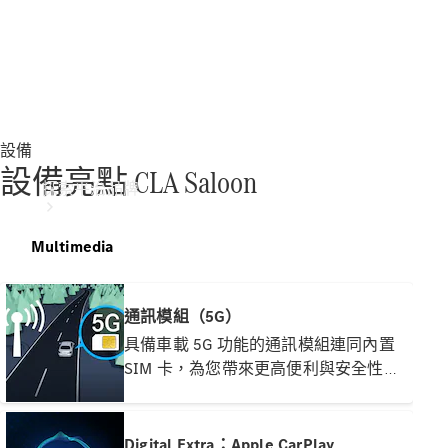
設備
設備亮點 CLA Saloon
探索平治品牌
Multimedia
通訊模組（5G）
具備車載 5G 功能的通訊模組連同內置
SIM 卡，為您帶來更高便利與安全性。
關於
它讓您與座駕保持連繫，同時使車輛可
Mercedes-
與基礎設施（例如 Mercedes‑Benz 伺服
Benz
器或互聯網）相互聯通。這亦令 Live
Digital Extra：Apple CarPlay