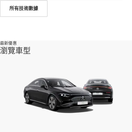
140 年創新
所有技術數據
傳承
最新優惠
瀏覽車型