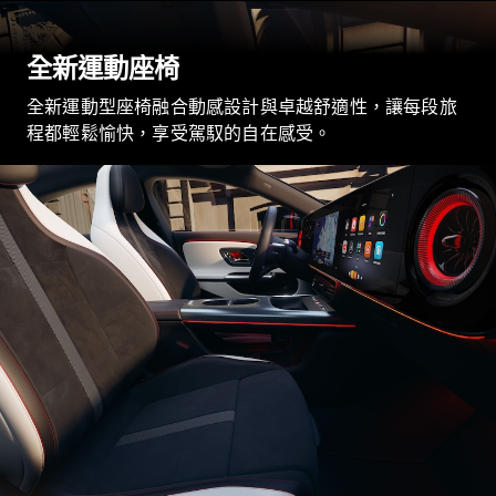
GLC
純電動
GLC
全新運動座椅
GLC Coupé
GLE
全新運動型座椅融合動感設計與卓越舒適性，讓每段旅
GLS
程都輕鬆愉快，享受駕馭的自在感受。
Mercedes-
Maybach
GLS
G-
純電動
Class
G-Class
小型轎車
A-Class