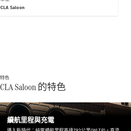
新型號
CLA Saloon
純電動車型
插電式混能車型
房車
特色
All Saloons
CLA Saloon 的特色
CLA
純電動
Saloon
CLA Saloon
C-Class
Saloon
續航里程與充電
C-
Class
全新型號
純電動
邁入新時代：純電續航里程高達792公里(WLTP)，直流