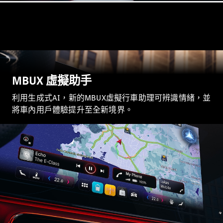
Hatchback
轎跑車
MBUX 虛擬助手
All Coupés
CLE Coupé
利用生成式AI，新的MBUX虛擬行車助理可辨識情緒，並
Mercedes-
將車內用戶體驗提升至全新境界。
AMG GT
Coupé
Mercedes-
AMG GT 4
全新型號
純電動
Door
Coupé
開篷跑車 / 跑車