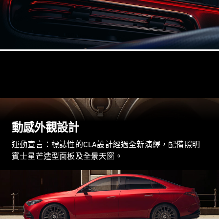
All
Cabriolets /
Roadsters
CLE
Cabriolet
Mercedes-
Maybach SL
動感外觀設計
Monogram
Series
運動宣言：標誌性的CLA設計經過全新演繹，配備照明
Mercedes-
賓士星芒造型面板及全景天窗。
AMG SL
Roadster
大型豪華轎車