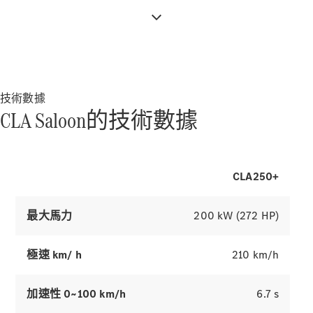
驅動系統技
技術數據
術
CLA Saloon的技術數據
MBUX 多媒
體
設計和概念
車
CLA250+
永續發展
最大馬力
200 kW (272 HP)
Mercedes-
Benz
Magazine
極速 km/ h
210 km/h
新聞和活動
星徽引路 心
加速性 0~100 km/h
6.7 s
之所向