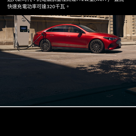
Saloon
快速充電功率可達320千瓦。
E-Class
Saloon
S-Class
Saloon
Mercedes-
Maybach
全新型號
S-Class
SUV
All SUVs
Mercedes-
Maybach
純電動
EQS
GLA
GLB
純電動
GLB