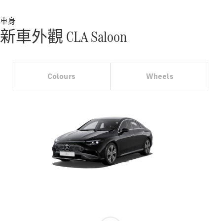
優惠及價錢
車身
車隊和商業
新車外觀 CLA Saloon
客戶
平治認證易
手車
Colours
Wheels
預約試車
購車方案
數碼化產品
和服務
服務合約
技術配件
和精品系
列