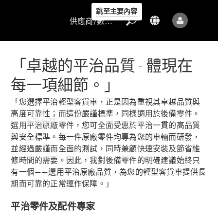
跳至主要內容
供應商/數據保護
「卓越的平治品質 - 體現在
每一項細節。」
供應商/數據
「您選擇平治輕型客貨車，正是因為重視其卓越品質與
保護
高度可靠性；而這份嚴謹標準，同樣適用於後備零件。
車型總覽
選用平治原廠零件，您可全面受惠於平治一貫的高品質
與安全標準。每一件原廠零件均專為您的車輛而研發，
並經過嚴謹而全面的測試，同時兼顧快速安裝及節省維
修時間的需要。因此，我對後備零件的明確建議始終只
有一個——選用平治原廠品質，為您的輕型客貨車提供長
期而可靠的正常運作保障。」
平治零件及配件專家
所有車型