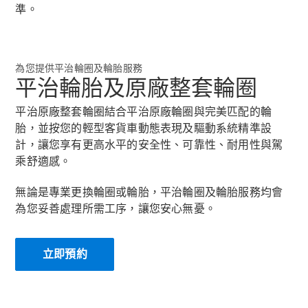
準。
為您提供平治輪圈及輪胎服務
平治輪胎及原廠整套輪圈
Vito輕型客
貨車
平治原廠整套輪圈結合平治原廠輪圈與完美匹配的輪
eVito Panel
胎，並按您的輕型客貨車動態表現及驅動系統精準設
Van
計，讓您享有更高水平的安全性、可靠性、耐用性與駕
Vito Mixto
乘舒適感。
eVito
Tourer
無論是專業更換輪圈或輪胎，平治輪圈及輪胎服務均會
為您妥善處理所需工序，讓您安心無憂。
所有車輛
立即預約