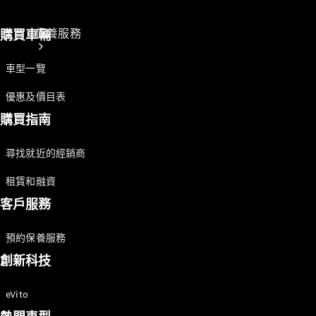
保養服務
購買車輛
車型一覽
優惠及價目表
購買指南
尋找就近的經銷商
保養及維修
租賃和融資
服務
客戶服務
個人化支援
流動出行方
預約保養服務
案
數碼化方案
創新科技
卓越品質
eVito