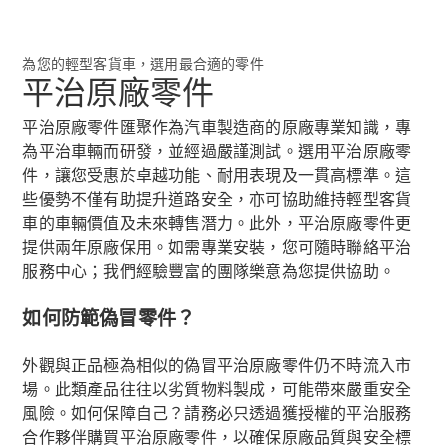
Sprinter
為您的輕型客貨車，選用最合適的零件
平治原廠零件
平治原廠零件匯聚作為汽車製造商的原廠專業知識，專
為平治車輛而研發，並經過嚴謹測試。選用平治原廠零
件，讓您受惠於卓越功能、耐用表現及一貫高標準。這
些優勢不僅有助提升道路安全，亦可協助維持輕型客貨
eSprinter 輕
車的車輛價值及未來轉售潛力。此外，平治原廠零件更
型客貨車
提供兩年原廠保用。如需專業安裝，您可隨時聯絡平治
eSprinter 底
服務中心；我們經驗豐富的團隊樂意為您提供協助。
盤車
Sprinter輕
如何防範偽冒零件？
型客貨車
Sprinter平
外觀與正品極為相似的偽冒平治原廠零件仍不時流入市
板車
場。此類產品往往以劣質物料製成，可能帶來嚴重安全
Sprinter底
風險。如何保障自己？請務必只透過獲授權的平治服務
盤車
Vito
合作夥伴購買平治原廠零件，以確保原廠品質與安全標