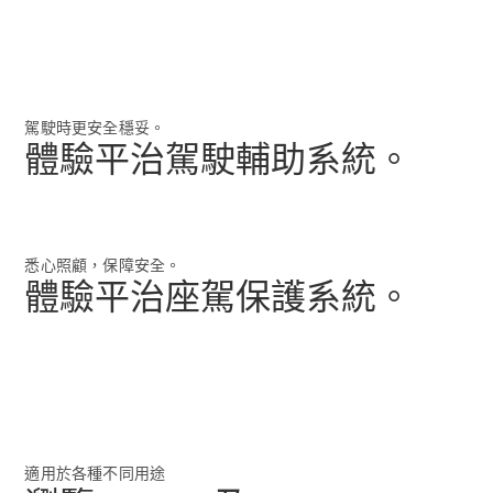
Sprinter
駕駛時更安全穩妥。
體驗平治駕駛輔助系統。
eSprinter 輕
型客貨車
悉心照顧，保障安全。
eSprinter 底
體驗平治座駕保護系統。
盤車
Sprinter輕
型客貨車
Sprinter平
板車
Sprinter底
盤車
適用於各種不同用途
Vito