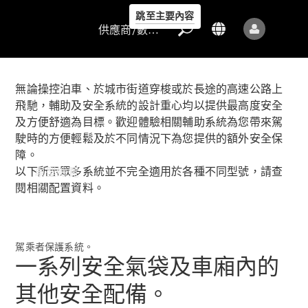
跳至主要內容
供應商/數據保護
無論操控泊車、於城市街道穿梭或於長途的高速公路上
飛馳，輔助及安全系統的設計重心均以提供最高度安全
及方便舒適為目標。歡迎體驗相關輔助系統為您帶來駕
駛時的方便輕鬆及於不同情況下為您提供的額外安全保
供應商/數據
障。
保護
以下所示眾多系統並不完全適用於各種不同型號，請查
車型總覽
閱相關配置資料。
駕乘者保護系統。
一系列安全氣袋及車廂內的
其他安全配備。
所有車型