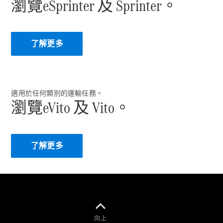
瀏覽eSprinter 及 Sprinter。
了解更多
Vito輕型客
貨車
eVito Panel
適用於任何類別的運輸任務。
Van
瀏覽eVito 及 Vito。
Vito Mixto
eVito
Tourer
了解更多
所有車輛
向上