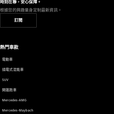
時刻在聯，安心保障。
根據您的興趣量身定制最新資訊。
訂閱
所有服務
充電解決方
案
熱門車款
預約服務
故障和損毀
電動車
支援
服務和維修
插電式混能車
SUV
Mercedes-
Benz Apps
開篷跑車
車主手冊
Mercedes-AMG
支援和聯絡
Mercedes-Maybach