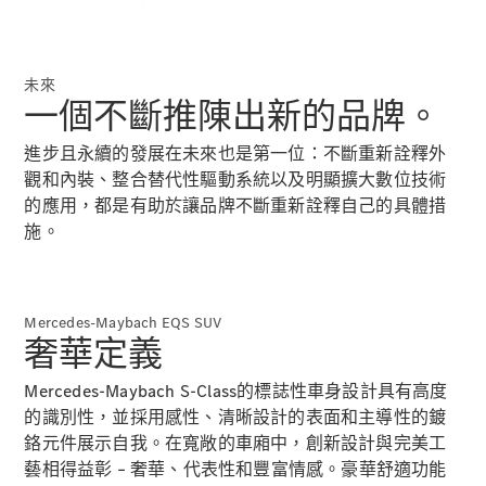
GLC
純電動
GLC
GLC Coupé
未來
GLE
一個不斷推陳出新的品牌。
GLS
Mercedes-
進步且永續的發展在未來也是第一位：不斷重新詮釋外
Maybach
GLS
觀和內裝、整合替代性驅動系統以及明顯擴大數位技術
G-
的應用，都是有助於讓品牌不斷重新詮釋自己的具體措
純電動
Class
施。
G-Class
小型轎車
Mercedes-Maybach EQS SUV
奢華定義
Mercedes-Maybach S-Class的標誌性車身設計具有高度
的識別性，並採用感性、清晰設計的表面和主導性的鍍
鉻元件展示自我。在寬敞的車廂中，創新設計與完美工
A-Class
藝相得益彰 – 奢華、代表性和豐富情感。豪華舒適功能