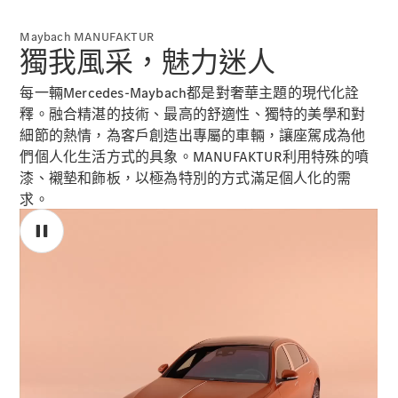
優惠及價錢
Maybach MANUFAKTUR
車隊和商業
獨我風采，魅力迷人
客戶
平治認證易
每一輛Mercedes-Maybach都是對奢華主題的現代化詮
手車
釋。融合精湛的技術、最高的舒適性、獨特的美學和對
細節的熱情，為客戶創造出專屬的車輛，讓座駕成為他
預約試車
們個人化生活方式的具象。MANUFAKTUR利用特殊的噴
購車方案
漆、襯墊和飾板，以極為特別的方式滿足個人化的需
求。
數碼化產品
和服務
服務合約
技術配件
和精品系
列