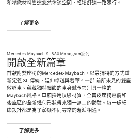
Hatchback
和精緻材料營造悠然休憩空間，輕鬆舒適一路隨行。
轎跑車
了解更多
All Coupés
Mercedes-Maybach SL 680 Monogram系列
CLE Coupé
開啟全新篇章
Mercedes-
AMG GT
首款附雙座椅的Mercedes-Maybach，以最獨特的方式重
Coupé
新定義 SL 傳統，延伸卓越與奢華。一部 前所未見的雙座
Mercedes-
敞篷車。蘊藏獨特細節的車身賦予它別具一格的
AMG GT 4
全新型號
純電動
Maybach風格。車廂採用頂級材質，全真皮座椅包覆和
Door
後座區的全新幾何形狀帶來獨一無二的體驗。每一處細
Coupé
節設計都是為了彰顯不同尋常的邂逅相遇。
開篷跑車 / 跑車
了解更多