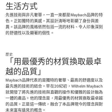
Saloon
生活方式
E-Class
Saloon
先進技術與非凡奢華，一直一來都是Maybach品牌的特
S-Class
色。正如獨特的美感，其設計清晰地彰顯了身份與差
Saloon
異。該品牌的風格依然包括一流的材料、令人印象深刻
Mercedes-
Maybach
的舒適性以及顯著的個性。
全新型號
S-Class
SUV
歷史
「用最優秀的材質換取最卓
越的品質」
All SUVs
Maybach品牌代表的是獨特的奢華、最高的舒適度以及
Mercedes-
最先進的技術的結合。早在20紀初，Wilhelm Maybach
Maybach
純電動
就開發了將先進的技術與直觀的操作和優雅的設計融為
EQS
一體的產品。他的理念是，用最優秀的材質換取最卓越
GLA
的品質。正是這一傳統，融合了本品牌現今的理念與對
GLB
純電動
未來富有遠見的概念。
GLB