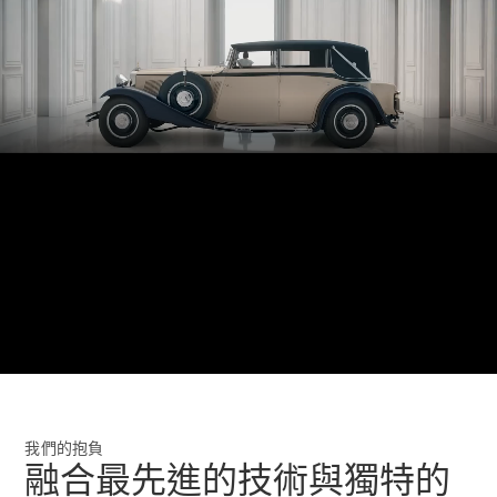
新型號
純電動車型
插電式混能車型
00:00 / 00:00
房車
All Saloons
CLA
純電動
Saloon
CLA Saloon
C-Class
Saloon
我們的抱負
C-
融合最先進的技術與獨特的
Class
全新型號
純電動