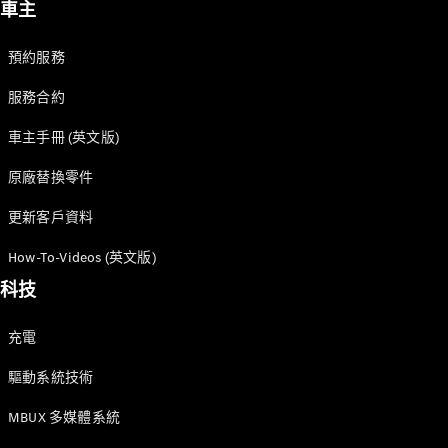
車主
預約服務
服務合約
車主手冊 (英文版)
原廠替換零件
關於我們
AMG
更新客戶資料
MAYBACH
七座車及多
How-To-Videos (英文版)
用途汽車
科技
Because it's
Mercedes-
充電
Benz
技術和創
驅動系統技術
新
MBUX 多媒體系統