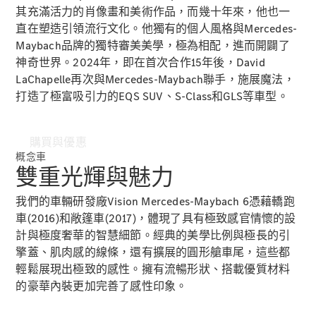
其充滿活力的肖像畫和美術作品，而幾十年來，他也一
直在塑造引領流行文化。他獨有的個人風格與Mercedes-
Maybach品牌的獨特審美美學，極為相配，進而開闢了
神奇世界。2024年，即在首次合作15年後，David
LaChapelle再次與Mercedes-Maybach聯手，施展魔法，
打造了極富吸引力的EQS SUV、S-Class和GLS等車型。
購買與優惠
概念車
雙重光輝與魅力
我們的車輛研發廠Vision Mercedes-Maybach 6憑藉轎跑
車(2016)和敞篷車(2017)，體現了具有極致感官情懷的設
計與極度奢華的智慧細節。經典的美學比例與極長的引
擎蓋、肌肉感的線條，還有擴展的圓形艙車尾，這些都
輕鬆展現出極致的感性。擁有流暢形狀、搭載優質材料
網上銷售平
的豪華內裝更加完善了感性印象。
台
尋找易手車