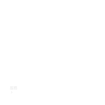
技術配件
精品系列
服務