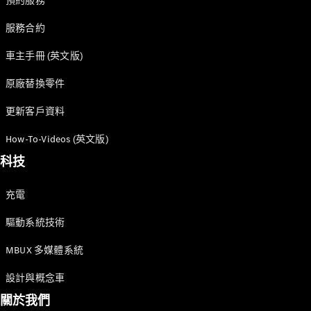
預約服務
GLC
純電動
GLC
服務合約
GLC Coupé
GLE
車主手冊 (英文版)
GLS
原廠替換零件
Mercedes-
Maybach
更新客戶資料
GLS
G-
純電動
How-To-Videos (英文版)
Class
G-Class
科技
小型轎車
充電
驅動系統技術
MBUX 多媒體系統
設計與概念車
A-Class
關於我們