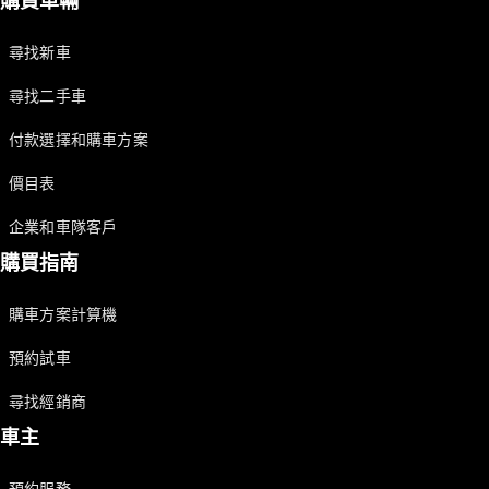
購買車輛
Saloon
E-Class
Saloon
尋找新車
S-Class
Saloon
尋找二手車
Mercedes-
付款選擇和購車方案
Maybach
全新型號
S-Class
價目表
SUV
企業和車隊客戶
購買指南
購車方案計算機
All SUVs
預約試車
Mercedes-
Maybach
純電動
尋找經銷商
EQS
車主
GLA
GLB
純電動
GLB