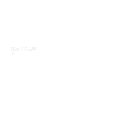
探索平治品牌
關於
Mercedes-
Benz