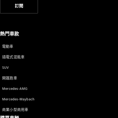
新型號
訂閱
純電動車型
插電式混能車型
熱門車款
房車
電動車
插電式混能車
SUV
All Saloons
開篷跑車
CLA
純電動
Saloon
Mercedes-AMG
CLA Saloon
C-Class
Mercedes-Maybach
Saloon
C-
商業小型商用車
Class
全新型號
純電動