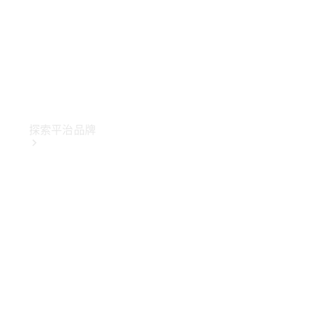
探索平治品牌
關於
Mercedes-
Benz