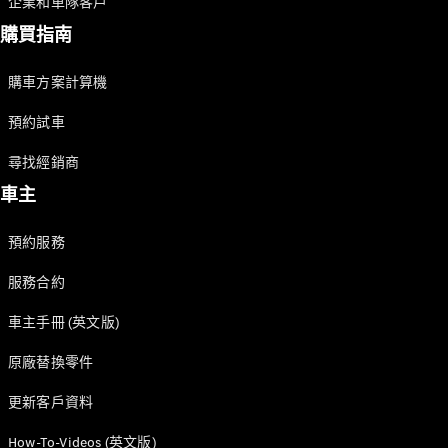
Hatchback
企業和車隊客戶
轎跑車
購買指南
購車方案計算機
預約試車
尋找經銷商
All Coupés
CLE Coupé
車主
Mercedes-
AMG GT
預約服務
Coupé
Mercedes-
服務合約
AMG GT 4
全新型號
純電動
Door
車主手冊 (英文版)
Coupé
開篷跑車 / 跑車
原廠替換零件
更新客戶資料
How-To-Videos (英文版)