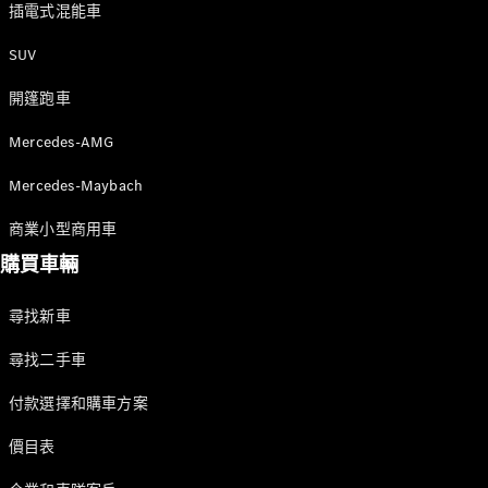
插電式混能車
GLC
純電動
GLC
SUV
GLC Coupé
GLE
開篷跑車
GLS
Mercedes-
Mercedes-AMG
Maybach
GLS
Mercedes-Maybach
G-
純電動
Class
商業小型商用車
G-Class
購買車輛
小型轎車
尋找新車
尋找二手車
付款選擇和購車方案
價目表
A-Class