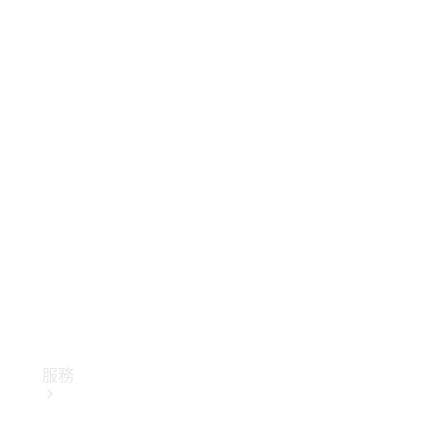
技術配件
精品系列
服務