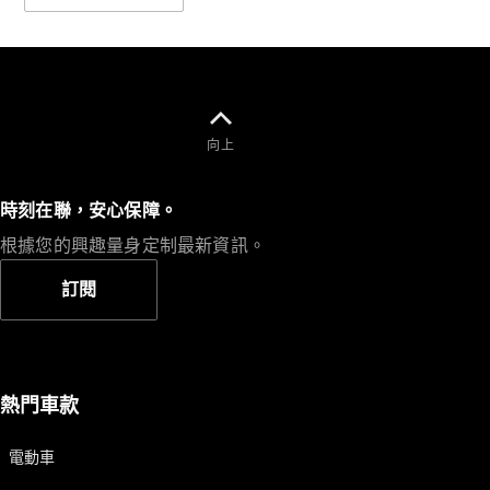
Saloon
E-Class
Saloon
S-Class
Saloon
Mercedes-
Maybach
全新型號
向上
S-Class
SUV
時刻在聯，安心保障。
根據您的興趣量身定制最新資訊。
訂閱
All SUVs
Mercedes-
Maybach
純電動
熱門車款
EQS
GLA
電動車
GLB
純電動
GLB