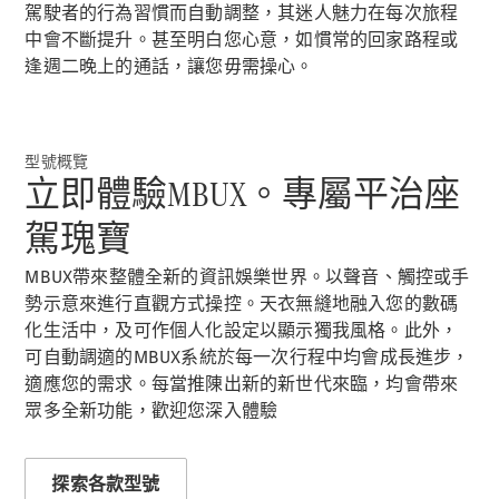
新型號
駕駛者的行為習慣而自動調整，其迷人魅力在每次旅程
中會不斷提升。甚至明白您心意，如慣常的回家路程或
純電動車型
逢週二晚上的通話，讓您毋需操心。
插電式混能車型
房車
型號概覽
立即體驗MBUX。專屬平治座
駕瑰寶
MBUX帶來整體全新的資訊娛樂世界。以聲音、觸控或手
勢示意來進行直觀方式操控。天衣無縫地融入您的數碼
All Saloons
化生活中，及可作個人化設定以顯示獨我風格。此外，
CLA
純電動
可自動調適的MBUX系統於每一次行程中均會成長進步，
Saloon
適應您的需求。每當推陳出新的新世代來臨，均會帶來
CLA Saloon
眾多全新功能，歡迎您深入體驗
C-Class
Saloon
C-
Class
探索各款型號
全新型號
純電動