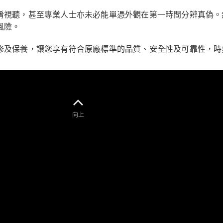
新型號
淆視聽，甚至專業人士亦未必能單憑外觀在第一時間分辨真偽。
風險。
純電動車型
插電式混能車型
修及保養，讓您享有符合原廠標準的品質、安全性及可靠性，時
房車
向上
All Saloons
CLA
純電動
Saloon
CLA Saloon
C-Class
Saloon
C-
Class
全新型號
純電動