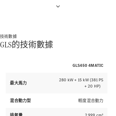
驅動系統技
技術數據
術
GLS的技術數據
MBUX 多媒
體
設計和概念
車
GLS450 4MATIC
永續發展
280 kW + 15 kW (381 PS
最大馬力
Mercedes-
+ 20 HP)
Benz
Magazine
新聞和活動
混合動力型
輕度混合動力
星徽引路 心
之所向
排氣量
2,999 cm³