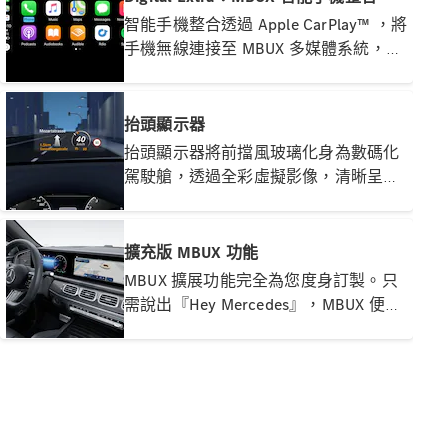
富、更動人的環迴音效，為每段旅程注
智能手機整合透過 Apple CarPlay™ ，將
入沉浸式感官享受
手機無線連接至 MBUX 多媒體系統，讓
您方便存取智能手機上的主要應用程
式，並可快速輕鬆使用第三方應用程
式，如 Spotify
抬頭顯示器
抬頭顯示器將前擋風玻璃化身為數碼化
駕駛艙，透過全彩虛擬影像，清晰呈現
關於我們
重要行車資訊。您可隨時掌握車速、導
AMG
航及輔助系統提示，視線無需離開路
MAYBACH
面，專注駕駛，安全倍增
擴充版 MBUX 功能
七座車及多
用途汽車
MBUX 擴展功能完全為您度身訂製。只
Because it's
需說出『Hey Mercedes』，MBUX 便會
Mercedes-
等待您的指令，並透過網絡連接持續學
Benz
習。個人化設定、預測功能及 WiFi 熱
技術和創
點，重新定義數碼互聯的意義
新