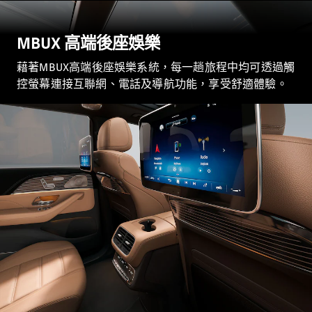
GLC
純電動
GLC
MBUX 高端後座娛樂
GLC Coupé
GLE
藉著MBUX高端後座娛樂系統，每一趟旅程中均可透過觸
GLS
控螢幕連接互聯網、電話及導航功能，享受舒適體驗。
Mercedes-
Maybach
GLS
G-
純電動
Class
G-Class
小型轎車
A-Class