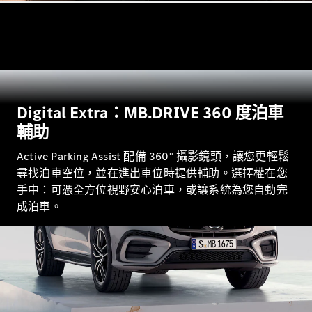
Hatchback
轎跑車
Digital Extra：MB.DRIVE 360 度泊車
All Coupés
輔助
CLE Coupé
Mercedes-
Active Parking Assist 配備 360° 攝影鏡頭，讓您更輕鬆
AMG GT
尋找泊車空位，並在進出車位時提供輔助。選擇權在您
Coupé
手中：可憑全方位視野安心泊車，或讓系統為您自動完
Mercedes-
AMG GT 4
成泊車。
全新型號
純電動
Door
Coupé
開篷跑車 / 跑車