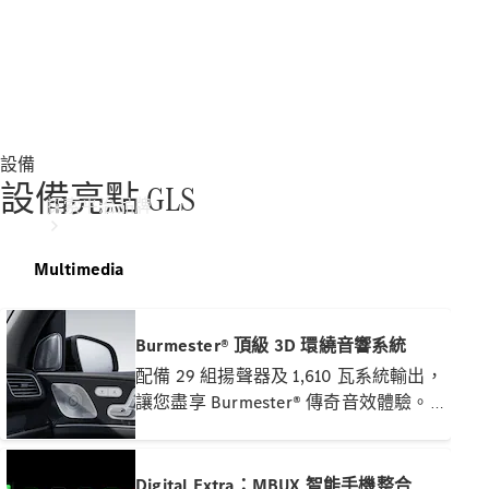
設備
設備亮點 GLS
探索平治品牌
Multimedia
Burmester® 頂級 3D 環繞音響系統
配備 29 組揚聲器及 1,610 瓦系統輸出，
讓您盡享 Burmester® 傳奇音效體驗。
關於
震撼的 3D 環迴立體聲效可因應各座位
Mercedes-
獨立調校，締造個人化的聽覺享受。支
Benz
援 Dolby Atmos® 音效格式，呈現更豐
Digital Extra：MBUX 智能手機整合