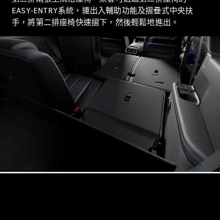
Saloon
EASY-ENTRY系統，連出入輔助功能及摺疊式中央扶
E-Class
手，將第二排座椅快速摺下，然後輕鬆地進出。
Saloon
S-Class
Saloon
Mercedes-
Maybach
全新型號
S-Class
SUV
All SUVs
Mercedes-
Maybach
純電動
EQS
GLA
GLB
純電動
GLB