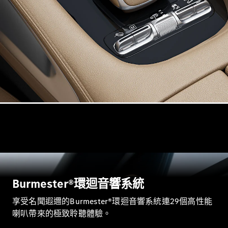
VLE
全新型號
純電動
MPVs
V-Class
商業小型商用車
Burmester®環迴音響系統
享受名聞遐邇的Burmester®環迴音響系統連29個高性能
喇叭帶來的極致聆聽體驗。