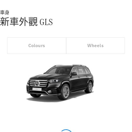
優惠及價錢
車身
車隊和商業
新車外觀 GLS
客戶
平治認證易
手車
Colours
Wheels
預約試車
購車方案
數碼化產品
和服務
服務合約
技術配件
和精品系
列