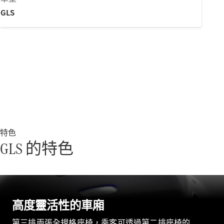
新型號
GLS
純電動車型
插電式混能車型
房車
特色
All Saloons
GLS 的特色
CLA
純電動
Saloon
CLA Saloon
C-Class
Saloon
高度靈活性的車廂
C-
Class
全新型號
純電動
第三排兩張全規格座椅，乘客可透過第二排座椅的