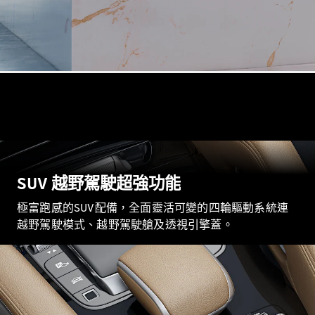
All
Cabriolets /
Roadsters
CLE
Cabriolet
Mercedes-
Maybach SL
SUV 越野駕駛超強功能
Monogram
Series
極富跑感的SUV配備，全面靈活可變的四輪驅動系統連
Mercedes-
越野駕駛模式、越野駕駛艙及透視引擎蓋。
AMG SL
Roadster
大型豪華轎車