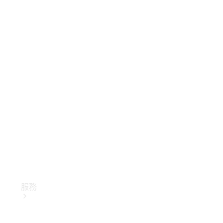
技術配件
精品系列
服務