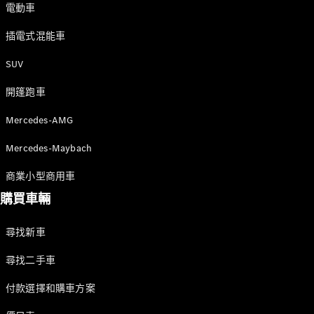
新型號
電動車
插電式混能車
純電動車型
插電式混能車型
SUV
開篷跑車
房車
Mercedes-AMG
Mercedes-Maybach
商業小型商用車
購買車輛
All Saloons
CLA
純電動
Saloon
尋找新車
CLA Saloon
C-Class
尋找二手車
Saloon
C-
付款選擇和購車方案
Class
全新型號
純電動