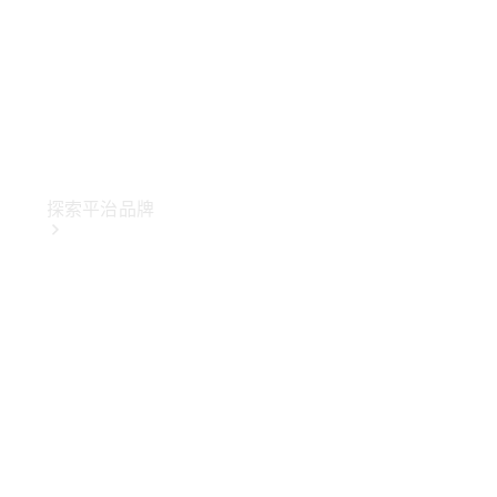
探索平治品牌
關於
Mercedes-
Benz