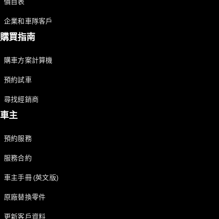
價目表
Saloon
E-Class
企業和車隊客戶
Saloon
S-Class
購買指南
Saloon
Mercedes-
購車方案計算機
Maybach
全新型號
S-Class
預約試車
SUV
尋找經銷商
車主
預約服務
All SUVs
服務合約
Mercedes-
Maybach
純電動
車主手冊 (英文版)
EQS
GLA
原廠替換零件
GLB
純電動
GLB
更新客戶資料