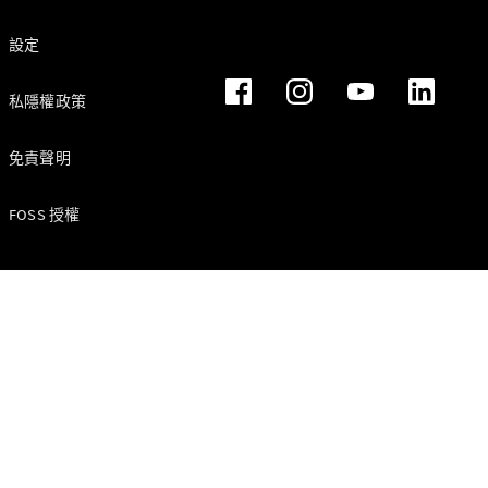
延伸至駕駛座車門的區域。車輛減速，
您可以聽到駕駛員輕輕鬆開油門的聲音。影片結束。
設定
私隱權政策
驅動系統技
免責聲明
術
MBUX 多媒
體
FOSS 授權
設計和概念
車
永續發展
Mercedes-
Benz
Magazine
新聞和活動
星徽引路 心
之所向