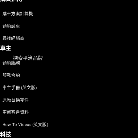
出
發出強勁聲響，直抵攝像頭前。然後，駕駛員鬆開
購車方案計算機
油門，我們聽到活躍的點火聲。
00:34 至 00:38
預約試車
駕駛時駕駛員周圍環境的側視圖：我們看到駕駛員
戴著合適的頭盔，側邊標示起跑號碼 10，駕駛艙前方裝
尋找經銷商
設
車主
透明導流板，以及車廂上方的 HALO 系統的堅固鋼管
探索平治品牌
。岩壁的紋理從旁
預約服務
邊飛掠而過。
00:38 至 00:40
服務合約
相機視角向後，從駕駛員一側拍攝，展示車輛行駛的畫面
車主手冊 (英文版)
同時清楚呈現車身漆面的漸變色效果
。然後，攝像頭旋轉，直到它直接對準
原廠替換零件
後方。
00:41 至 00:42
更新客戶資料
關於
旅程繼續，攝像頭的視角短暫地懸停於路面正上方，
Mercedes-
How-To-Videos (英文版)
正對著特別低的車頭
Benz
，上面有明亮的「AMG」字樣。
科技