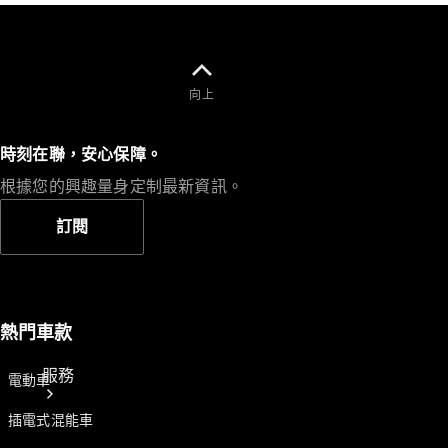
視角再次變化，最初從駕駛座一側的前方斜角拍攝行駛中
的車輛，
背景是逆光。然後從右到左慢慢
移過攝像頭。
向上
00:15 至 00:19
在接下來的幾秒鐘內，攝像頭低
技術配件
空飛行在 Mercedes-AMG PureSpeed 前方，車輛
時刻在聯，安心保障。
精品系列
在岩石和大海的全景背景下快速轉彎時，從駕駛員側斜角
根據您的興趣量身定制最新資訊。
拍攝。
道路周圍有一條通往大海的大型護欄，而在右
訂閱
側是一堵米色的岩壁，構成了拍攝的框架。
00:20 至 00:22
從駕駛座側拍攝的汽車前部側面畫面
重點突出了 53.3 cm（21 吋）的 AMG 輕合金鍛造車輪，
熱門車款
其特殊設計
靈感來自前軸和後軸上的碳纖維面板。
服務
電動車
00:22 至 00:24
駕駛員使用軑盤
插電式混能車
上的換檔撥片來換檔。