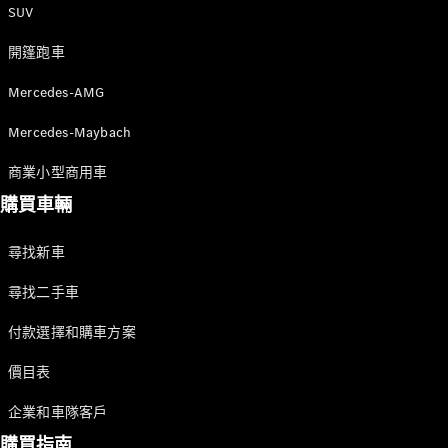
SUV
00:24 至 00:28
攝像頭位於彎道後路面上方，
開篷跑車
彎道兩側都是岩石。背光下視角回到彎道，
Mercedes-AMG PureSpeed 剛剛從彎道出現，并快速接
所有服務
Mercedes-AMG
近，而
充電解決方
Mercedes-Maybach
攝像頭繼續向前移動。 最後，PureSpeed 在強勁加
案
速度後超越攝像頭，同時轟鳴聲也十分
商業小型商用車
強烈。
預約服務
購買車輛
00:29 至 00:30
故障和損毀
駕駛員
支援
尋找新車
使用軑盤旁邊的旋轉式開關將駕駛模式從「C」改為「S
服務和維修
+」。
尋找二手車
00:31 至 00:34
Mercedes-
在同一車道上，攝像頭移動到 Mercedes-AMG PureSpeed
付款選擇和購車方案
Benz Apps
前
車主手冊
價目表
方相當遠的距離。在左側的視野中，就在道路旁邊，我們
可見一道明亮的岩壁沿著道路全長延伸
企業和車隊客戶
支援和聯絡
甚至在彎道之後仍持續延伸。PureSpeed 加速非常快，發
購買指南