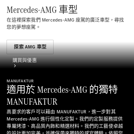
見。
Mercedes-AMG 車型
車尾飾以鐵灰色烤漆。
Mercedes-AMG PureSpeed 沿著濱海公路行駛。米色岩石
在這裡探索我們 Mercedes-AMG 座駕的廣泛車型，尋找
從右邊
您的夢想座駕。
快速掠過，而攝像頭則慢慢向左平移。車輛左側可見寬闊
的
探索 AMG 車型
護欄，護欄後隱約可見
海面反射的波光。車輛前方是一個
購買與優惠
右轉急彎，沐浴在晨光中。
在這個和所有後續的駕駛場景中，典型的 AMG V8 引擎
聲在
MANUFAKTUR
清晰可聞，而在
適用於 Mercedes-AMG 的獨特
Mercedes-AMG PureSpeed 中可以更直接地體驗到。
MANUFAKTUR
00:05至00:07
攝像頭仍聚焦在車尾。Mercedes-AMG PureSpeed 向右
高要求的客戶可以藉由 MANUFAKTUR，進一步對其
急轉彎，繞過一塊寬大的岩石，一塊較小的淺色
網上銷售平
Mercedes-AMG 進行個性化定製。我們的定製服務提供
岩石緊鄰左邊的道路。
台
專屬烤漆、高品質內飾和精選材料。我們的工藝使卓越
00:07至00:08
尋找易手車
的設計更加完美，並確保帶來獨特的感官體驗。依照您