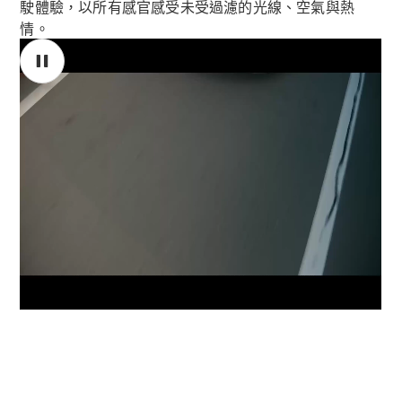
駛體驗，以所有感官感受未受過濾的光線、空氣與熱
情。
00:00 至 00:02
攝像頭位於道路上方幾公尺處，並繼續沿著道路向
前移動。同時，我們聽到跑車引擎的轟鳴聲，但沒有
VLE
全新型號
純電動
MPVs
看到車輛。
然後，深紅色的車頭移動到視野中，很快
，我們看到 Mercedes-AMG PureSpeed 的長引擎蓋，畫面
從駕駛員一側的斜上方
角度拍攝。在前輪和駕駛座車門
之間的翼子板側面是一個醒目的白色
00:00 / 00:00
V-Class
「10」，專為可選的賽車個性化套件保留，
讓人想起 100 年前
在西西里 Targa Florio 賽事上獲勝的 Mercedes-Benz 座駕的
商業小型商用車
起始號碼。
00:03 至 00:05
場景變更：攝像頭跟隨移動的車輛，並聚焦在車尾區域
。左側尾燈完全可見，行李廂蓋
以及位於前座後方、向前突出的兩個進氣口亦可完整看