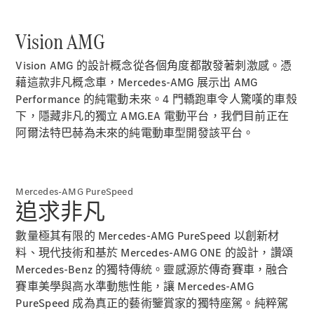
Vision AMG
Vision AMG 的設計概念從各個角度都散發著刺激感。憑
藉這款非凡概念車，Mercedes-AMG 展示出 AMG
All
Performance 的純電動未來。4 門轎跑車令人驚嘆的車殼
Cabriolets /
Roadsters
下，隱藏非凡的獨立 AMG.EA 電動平台，我們目前正在
CLE
阿爾法特巴赫為未來的純電動車型開發該平台。
Cabriolet
Mercedes-
Maybach SL
Monogram
Mercedes-AMG PureSpeed
Series
追求非凡
Mercedes-
AMG SL
數量極其有限的 Mercedes-AMG PureSpeed 以創新材
Roadster
料、現代技術和基於 Mercedes-AMG ONE 的設計，讚頌
大型豪華轎車
Mercedes-Benz 的獨特傳統。靈感源於傳奇賽車，融合
賽車美學與高水準動態性能，讓 Mercedes-AMG
PureSpeed 成為真正的藝術鑒賞家的獨特座駕。純粹駕