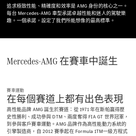
GLC
追求極致性能、精確度和效率是 AMG 身份的核心之一。
純電動
GLC
每台 Mercedes-AMG 車型承諾卓越性能和迷人的駕駛樂
GLC Coupé
趣。一個承諾，設定了我們所能想像的最高標準。
GLE
GLS
Mercedes-
Maybach
GLS
G-
Mercedes-AMG 在賽車中誕生
純電動
Class
G-Class
小型轎車
賽車運動
在每個賽道上都有出色表現
高性能品牌 AMG 誕生於賽道：從 1971 年在斯帕贏得歷
史性勝利、成功參與 DTM、兩度奪得 FIA GT 世界冠軍，
到參與客戶賽車運動。AMG 品牌作為高性能動力系統的
A-Class
引擎製造商，自 2012 賽季起在 Formula 1TM一級方程式