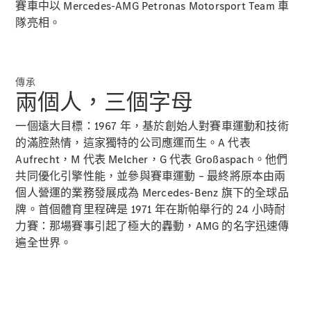
Hatchback
賽車中以 Mercedes-AMG Petronas Motorsport Team 車
轎跑車
隊亮相。
傳承
兩個人，三個字母
All Coupés
一個遠大目標：1967 年，基於創始人對賽車運動和技術
CLE Coupé
的滿腔熱情，這家獨特的公司應運而生。A 代表
Mercedes-
Aufrecht，M 代表 Melcher，G 代表 Großaspach。他們
AMG GT
共同優化引擎性能，並參與賽車運動 – 最終將原本由兩
Coupé
Mercedes-
個人營運的業務發展成為 Mercedes-Benz 旗下的全球品
AMG GT 4
牌。首個體育里程碑是 1971 年在斯帕舉行的 24 小時耐
全新型號
純電動
Door
力賽：那場賽事引起了極大的轟動，AMG 的名字迅速傳
Coupé
遍全世界。
開篷跑車 / 跑車