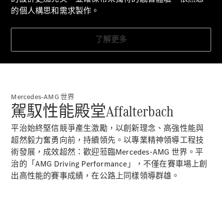
下一個鏡頭展示全景。Mercedes-AMG PureSpeed
優惠及價錢
的個人構思和需求製作。
沿著清晨陽光明媚的濱海道路行駛，
車隊和商業
鏡頭從駕駛側的後方斜向拍攝。
客戶
攝像頭位於左側車道以便超車，清楚地展示出
了解更多
平治認證易
引人注目的噴漆方案，從車尾的鐵灰色
手車
到車頭的勒芒紅色的顏色漸變，搭配黑色 AMG 圖案。噴
漆方案
是選購賽車個性化套件的一部分，讓人想起 100 年前在
預約試車
Targa Florio 獲獎車輛的
Mercedes-AMG 世界
購車方案
駕馭性能殿堂Affalterbach
紅色噴漆方案。
此外，沒有車頂或擋風玻璃的先鋒設計概念
數碼化產品
平治始終堅信競爭產生激勵，以創新理念、高強性能與
引人注目；駕駛員戴著兩個標準配
和服務
超然毅力奮勇向前，持續領先。以專業精神領導工程技
備的特殊保護頭盔的其中一個。
服務合約
術發展，成效超然：歡迎蒞臨Mercedes-AMG 世界。平
00:09 至 00:11
技術配件
治的「AMG Driving Performance」，不僅在賽車場上創
場景再次變化：攝像頭現在沿著
和精品系
出高性能的賽事成績，在公路上同樣領導群雄。
Mercedes-AMG PureSpeed 前方的道路低空飛行，從上方
列
拍攝
車輛行駛。
00:11 至 00:15