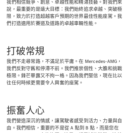
新型號
我們相信競爭、創意、卓越性能和精湛技藝。對我們來
說，最重要的是遠大目標：我們始終追求卓越、突破極
限，致力於打造超越客戶預期的世界最佳性能座駕。我
純電動車型
們打造適用於賽道及道路的卓越車輛性能。
插電式混能車型
房車
打破常規
我們不走尋常路，不滿足於平庸。在 Mercedes-AMG，
我們反對守舊和停滯不前。我們推崇個性、大膽和挑戰
極限。鋒芒畢露又不拘一格。因為我們堅信，現在比以
往任何時候更需要令人興奮的座駕。
All Saloons
CLA
純電動
Saloon
CLA Saloon
振奮人心
C-Class
Saloon
我們營造深沉的情感，讓駕駛者感受到活力、力量與自
C-
由。我們相信，重要的不是從 A 點到 B 點，而是您在
Class
全新型號
純電動