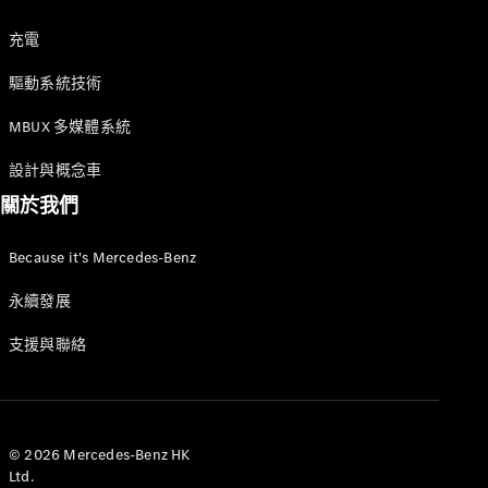
00:43 至 00:44
攝像頭最初保持相同的視角，但稍微拉遠
充電
，使道路和周圍環境更加清晰可見。然後，
驅動系統技術
PureSpeed 超越了攝像頭。
00:45 至 00:50
MBUX 多媒體系統
鏡頭角度再次向後，從駕駛座側的後
方斜向呈現 PureSpeed，然後轉向車尾，接著升高
設計與概念車
並從上方越過車輛。在車尾
關於我們
關於我們
的顏色漸層上方可以看到 AMG 圖案，以及座椅後面的兩
AMG
個黑色進氣口
MAYBACH
Because it's Mercedes-Benz
，上面有「AMG」標誌，下面
七座車及多
隱藏著堅固的防滾架。
永續發展
用途汽車
00:51 至 00:56
Because it's
支援與聯絡
Mercedes-
駕駛時，攝像頭斜對着駕駛座前方拍攝
Benz
，特別聚焦於車廂上方堅固的 HALO 安全防護桿。
技術和創
這種叉形桿牢固地連接到車身外殼結構上，並平等地
新
保護兩名乘客。
00:56 至 00:59
© 2026 Mercedes-Benz HK
Ltd.
最終畫面呈現行駛中從下方拍攝的視角，從前輪