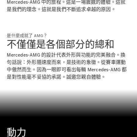
Saloon
Mercedes-AMG 中的旅程。這是一場震撼的體驗。這就
E-Class
是我們的理念。這就是我們不斷追求卓越的原因。
Saloon
S-Class
Saloon
Mercedes-
是什麼成就了 AMG？
Maybach
全新型號
不僅僅是各個部分的總和
S-Class
SUV
Mercedes-AMG 的設計代表外形與功能的完美融合。換
句話說：外形隨速度而來，是技術的象徵。從賽車運動
中傲然而生。因為一眼即可看出每輛 Mercedes-AMG 都
是對性能毫不妥協的承諾。誠邀您親自體驗。
All SUVs
Mercedes-
Maybach
純電動
EQS
GLA
動力
GLB
純電動
GLB