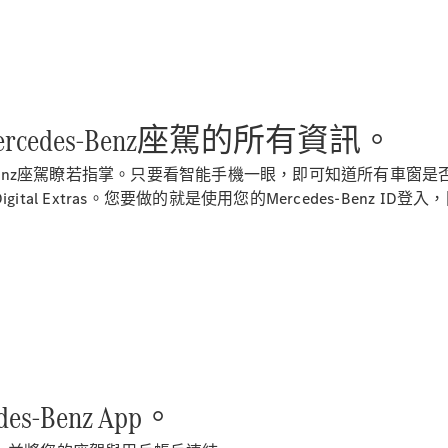
新型號
純電動車型
插電式混能車型
edes-Benz座駕的所有資訊。
房車
rcedes-Benz座駕瞭若指掌。只要看智能手機一眼，即可知道所
 Extras。您要做的就是使用您的Mercedes-Benz ID登入
All Saloons
CLA
純電動
Saloon
CLA Saloon
C-Class
Saloon
es-Benz App。
C-
Class
全新型號
純電動