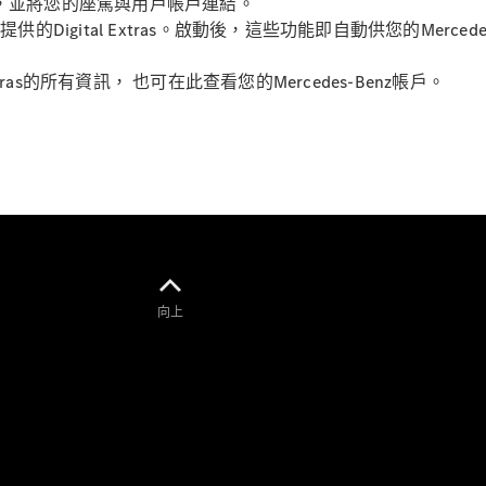
使用條件，並將您的座駕與用戶帳戶連結。
Saloon
E-Class
為您座駕提供的Digital Extras。啟動後，這些功能即自動供您的M
Saloon
S-Class
l Extras的所有資訊， 也可在此查看您的Mercedes-Benz帳戶。
Saloon
Mercedes-
Maybach
全新型號
S-Class
SUV
向上
All SUVs
Mercedes-
Maybach
純電動
EQS
GLA
GLB
純電動
GLB