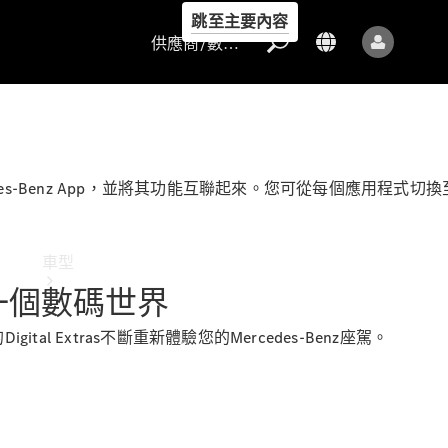
跳至主要內容
供應商/數據保護
-Benz
App，並將其功能互聯起來
。您可從每個應用程式切換
供應商/數據
保護
車型
一個數碼世界
gital Extras不斷重新體驗您的Mercedes-Benz座駕。
所有車型