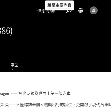
跳至主要內容
供應商/數據保護
886)
供應商/數據
保護
車型
otorwagen —— 被廣泛視為世界上第一部汽車。
歷史新頁——不僅標誌著個人機動出行的誕生，更開啟了現代汽車
所有車型