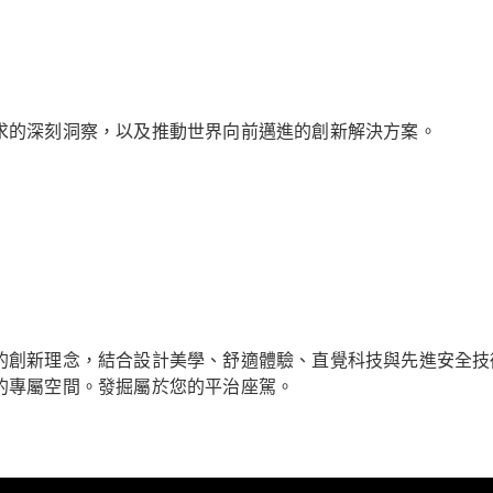
GLC
純電動
GLC
GLC Coupé
GLE
GLS
求的深刻洞察，以及推動世界向前邁進的創新解決方案。
Mercedes-
Maybach
GLS
G-
純電動
Class
G-Class
小型轎車
的創新理念，結合設計美學、舒適體驗、直覺科技與先進安全技
的專屬空間。發掘屬於您的平治座駕。
A-Class