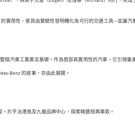
莎（Bertha），與其子尤金（Eugen）及理察（Richard）
Saloon
E-Class
Saloon
S-Class
agen 的實用性，使其由實驗性發明轉化為可行的交通工具—並讓
Saloon
Mercedes-
Maybach
全新型號
S-Class
SUV
項全新發明，更為整個汽車工業奠定基礎。作為首部具實用性的汽車，它
es-Benz 的故事，亦由此展開。
All SUVs
Mercedes-
Maybach
純電動
程。於平治港島及九龍品牌中心，探索精選經典車款。
EQS
GLA
GLB
純電動
GLB