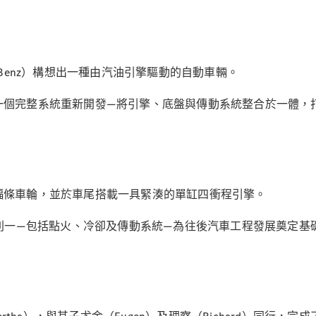
新型號
純電動車型
插電式混能車型
lBenz）構想出一種由汽油引擎驅動的自動車輛。
房車
 作為一個完整系統重新開發—將引擎、底盤與傳動系統整合於一體
鋼絲輻條車輪，並於車尾搭載一具緊湊的單缸四衝程引擎。
All Saloons
CLA
純電動
原則一—包括點火、冷卻及傳動系統—為往後汽車工程發展奠定基
Saloon
CLA Saloon
C-Class
Saloon
C-
Class
全新型號
純電動