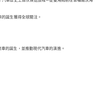
同行，完成了汽車歷史上首次長途旅程—從曼海姆前往普福爾茨海
汽車的誕生獲得全球關注。
引領量產車的誕生，並推動現代汽車的演進。