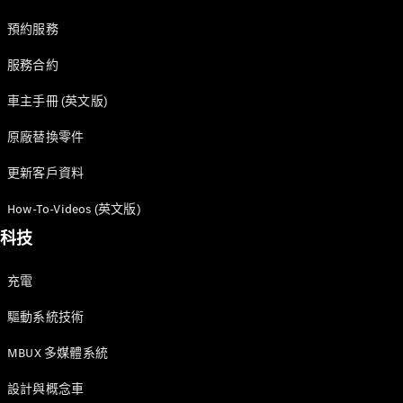
優惠及價錢
預約服務
車隊和商業
客戶
服務合約
平治認證易
車主手冊 (英文版)
手車
原廠替換零件
預約試車
更新客戶資料
購車方案
How-To-Videos (英文版)
數碼化產品
科技
和服務
服務合約
充電
技術配件
和精品系
驅動系統技術
列
MBUX 多媒體系統
設計與概念車