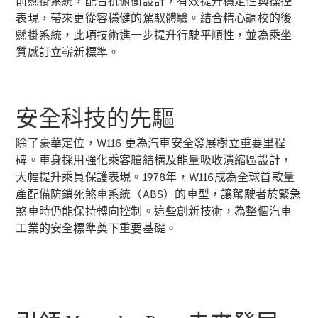
前懸掛系統，配合抗俯衝設計，有效提升穩定性與操控
Saloon
表現，帶來更從容穩健的駕馭體驗。結合精心調校的後
E-Class
Saloon
懸掛系統，此項技術進一步提升行駛平順性，並為乘坐
S-Class
質感訂立嶄新標準。
Saloon
Mercedes-
Maybach
全新型號
S-Class
安全科技的先驅
SUV
除了豪華定位，W116 更為汽車安全發展樹立重要里程
碑。車身採用強化乘客艙結構及能量吸收潰縮區設計，
大幅提升乘員保護表現。1978年，W116成為全球首款量
產配備防鎖死煞車系統（ABS）的車型，讓駕駛者於緊急
煞車時仍能保持轉向控制。這些創新技術，為整個汽車
All SUVs
工業的安全標準奠下重要基礎。
Mercedes-
Maybach
純電動
EQS
GLA
GLB
純電動
GLB