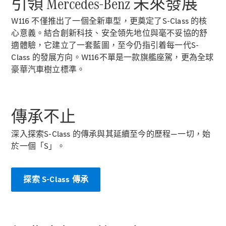
引領 Mercedes-Benz 未來發展
GLC
純電動
GLC
W116 不僅推出了一個全新車型，更奠定了S-Class 的核
GLC Coupé
心意義。結合創新科技、安全領先地位與毫不妥協的舒
GLE
適體驗，它建立了一套藍圖，至今仍指引着每一代S-
GLS
Class 的發展方向。W116不單是一款旗艦座駕，更為全球
Mercedes-
豪華汽車樹立標準。
Maybach
GLS
G-
純電動
Class
傳承不止
G-Class
小型轎車
深入探索S-Class 的傳承與其延續至今的歷程—一切，始
於一個「S」。
探索 S-Class 傳承
A-Class