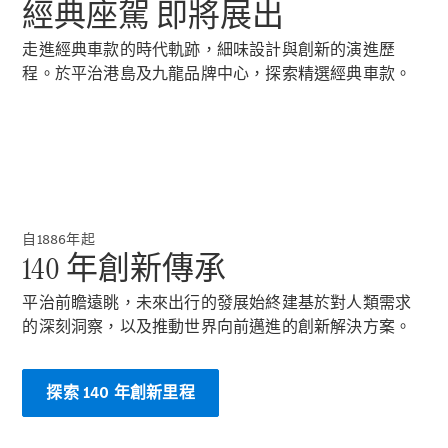
Hatchback
經典座駕 即將展出
轎跑車
走進經典車款的時代軌跡，細味設計與創新的演進歷
程。於平治港島及九龍品牌中心，探索精選經典車款。
All Coupés
CLE Coupé
Mercedes-
AMG GT
自1886年起
Coupé
140 年創新傳承
Mercedes-
AMG GT 4
平治前瞻遠眺，未來出行的發展始終建基於對人類需求
全新型號
純電動
Door
的深刻洞察，以及推動世界向前邁進的創新解決方案。
Coupé
開篷跑車 / 跑車
探索 140 年創新里程