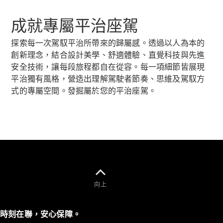
成就專屬平治座駕
探索每一次駕馭平治所帶來的歸屬感。透過以人為本的
創新理念，結合設計美學、舒適體驗、直覺科技與先進
All
安全技術，讓每段旅程都自在從容。每一項細節皆展現
Cabriolets /
平治獨有風格，營造出理解駕駛者節奏、思維及駕馭方
Roadsters
式的專屬空間。發掘屬於您的平治座駕。
CLE
Cabriolet
Mercedes-
Maybach SL
Monogram
Series
Mercedes-
AMG SL
Roadster
向上
大型豪華轎車
時刻在聯，安心保障。