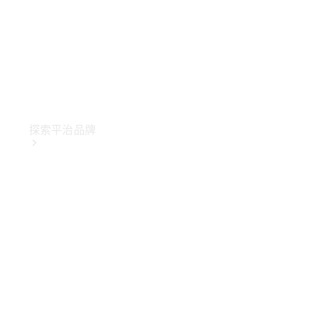
探索平治品牌
關於
Mercedes-
Benz