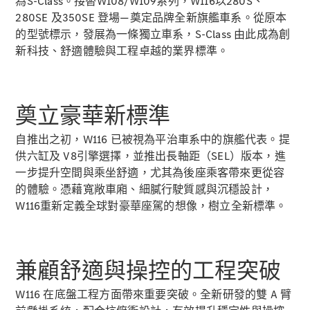
為S-Class。接替W108/W109系列，W116以280S、
新型號
280SE 及350SE 登場—奠定品牌全新旗艦車系。從原本
的型號標示，發展為一條獨立車系，S-Class 由此成為創
純電動車型
新科技、舒適體驗與工程卓越的業界標準。
插電式混能車型
房車
奠立豪華新標準
自推出之初，W116 已被視為平治車系中的旗艦代表。提
供六缸及 V8引擎選擇，並推出長軸距（SEL）版本，進
一步提升空間與乘坐舒適，尤其為後座乘客帶來更從容
的體驗。憑藉寬敞車廂、細膩行駛質感與沉穩設計，
All Saloons
W116重新定義全球對豪華座駕的想像，樹立全新標準。
CLA
純電動
Saloon
CLA Saloon
C-Class
兼顧舒適與操控的工程突破
Saloon
C-
W116 在底盤工程方面帶來重要突破。全新研發的雙 A 臂
Class
全新型號
純電動