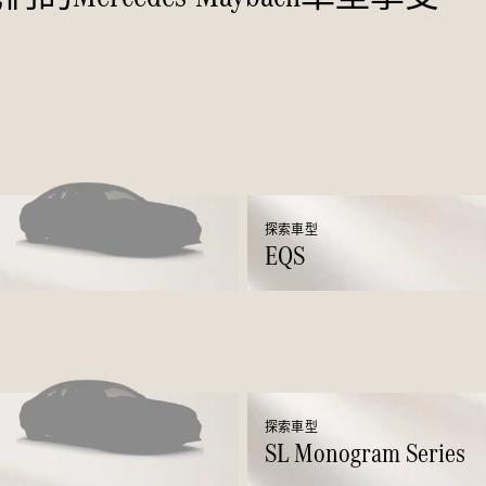
Saloon
E-Class
Saloon
S-Class
Saloon
Mercedes-
Maybach
全新型號
S-Class
SUV
探索車型
EQS
All SUVs
Mercedes-
Maybach
純電動
EQS
探索車型
GLA
SL Monogram Series
GLB
純電動
GLB