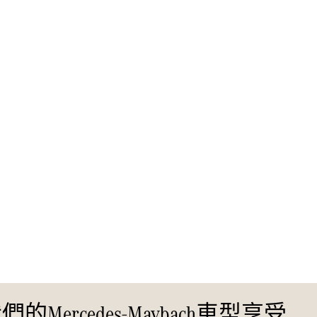
新型號
純電動車型
插電式混能車型
房車
All Saloons
CLA
純電動
Saloon
CLA Saloon
C-Class
Saloon
C-
Class
rcedes-Maybach車型享受
全新型號
純電動