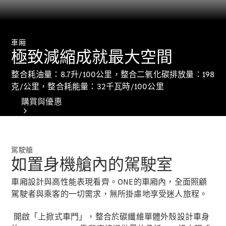
車廂
極致減縮成就最大空間
整合耗油量：8.7升/100公里，整合二氧化碳排放量：198
克/公里，整合耗能量：32千瓦時/100公里
購買與優惠
駕駛艙
如置身機艙內的駕駛室
車廂設計與高性能表現看齊。ONE的車廂內，全面照顧
駕駛者與乘客的一切需求，無所掛慮地享受迷人旅程。
網上銷售平
台
開啟「上掀式車門」，整合於碳纖維單體外殼設計車身
尋找易手車