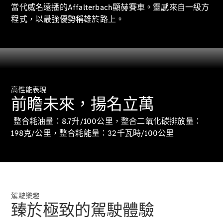
新型號
當代威名遠播的Affalterbach顯赫賽車。靈感來自一級方
程式，以最強優勢稱雄於路上。
純電動車型
插電式混能車型
房車
高性能表現
前瞻未來，揚名立萬
整合耗油量：8.7升/100公里，整合二氧化碳排放量：
198克/公里，整合耗能量：32千瓦時/100公里
All Saloons
CLA
純電動
Saloon
CLA Saloon
C-Class
Saloon
駕駛樂趣
C-
臻於極致的駕駛體驗
Class
全新型號
純電動