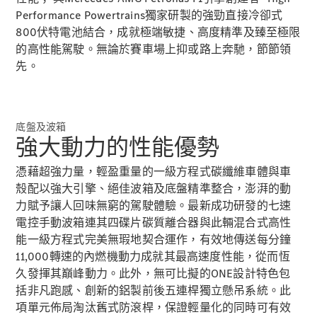
GLC
純電動
Performance Powertrains獨家研製的強勁直接冷卻式
GLC
800伏特電池結合，成就極端敏捷、高度精準及臻至極限
GLC Coupé
的高性能駕駛。無論於賽車場上抑或路上奔馳，節節領
GLE
先。
GLS
Mercedes-
Maybach
GLS
底盤及波箱
G-
強大動力的性能優勢
純電動
Class
G-Class
憑藉超強力量，輕盈重量的一級方程式碳纖維車體與車
小型轎車
殼配以強大引擎、絕佳波箱及底盤精準整合，澎湃的動
力賦予讓人回味無窮的駕駛體驗。最新成功研發的七速
電控手動波箱連其四碟片碳質離合器與此輛混合式高性
能一級方程式完美無瑕地契合運作，有效地傳送每分鐘
11,000轉速的內燃機動力成就其最高速度性能，從而恆
久發揮其巔峰動力。此外，無可比擬的ONE設計特色包
括非凡跑感、創新的鋁製前後五連桿獨立懸吊系統。此
A-Class
項單元佈局淘汰舊式防滾桿，保證輕量化的同時可有效