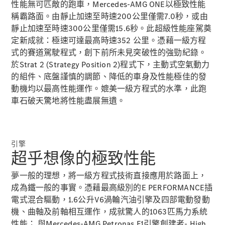
Saloon
性能無可匹敵的跑車，Mercedes-AMG ONE以極致性能
E-Class
稱霸路面。由靜止加速至時速200公里僅需7.0秒，或由
Saloon
靜止加速至時速300公里僅需15.6秒。此超級性能座駕奠
S-Class
定新成就：極速可達最高時速352 公里。憑藉一級方程
Saloon
式的賽道駕駛程式，創下前所未見突破性的強勁紀錄。
Mercedes-
於Strat 2 (Strategy Position 2)程式下，主動式空氣動力
Maybach
全新型號
S-Class
的組件、底盤謹慎的調節、降低的車身及性能極佳的發
SUV
動機均以最高性能運作。媲美一級方程式的水準，此跑
車石破天驚地將性能盡展無遺。
引擎
超乎想像的極致性能
All SUVs
Mercedes-
夢一般的理想，將一級方程式技術直接應用於路面上，
Maybach
純電動
成為鐵一般的事實。憑藉最高級別的E PERFORMANCE插
EQS
電式混合驅動，1.6公升V6渦輪汽油引擎及四部電動發動
GLA
機、曲軸及前軸相互運作，成就驚人的1063匹馬力系統
GLB
純電動
GLB
性能； 與Mercedes-AMG Petronas F1引擎創建者- High