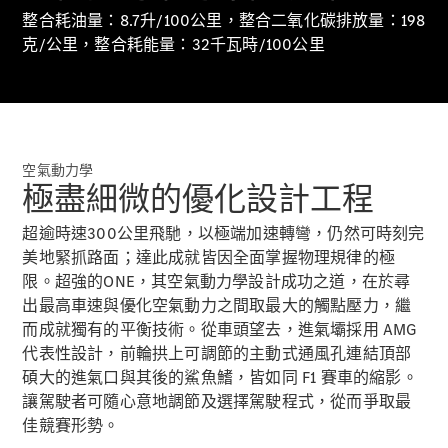
整合耗油量：8.7升/100公里，整合二氧化碳排放量：198
克/公里，整合耗能量：32千瓦時/100公里
All
Cabriolets /
Roadsters
空氣動力學
CLE
極盡細微的優化設計工程
Cabriolet
Mercedes-
超逾時速300公里飛馳，以極端加速轉彎，仍然可時刻完
Maybach SL
美地緊抓路面；達此成就皆因全面掌握物理規律的極
Monogram
限。超強的ONE，其空氣動力學設計成功之道，在於尋
Series
出最高車速與優化空氣動力之間取最大的觸點壓力，繼
Mercedes-
而成就獨有的平衡技術。從車頭望去，進氣壩採用 AMG
AMG SL
代表性設計，前輪拱上可調節的主動式通風孔連結頂部
Roadster
碩大的進氣口與其後的鯊魚鰭，皆如同 F1 賽車的縮影。
大型豪華轎車
讓駕駛者可隨心意地調節及選擇駕駛程式，從而爭取最
佳競賽形勢。