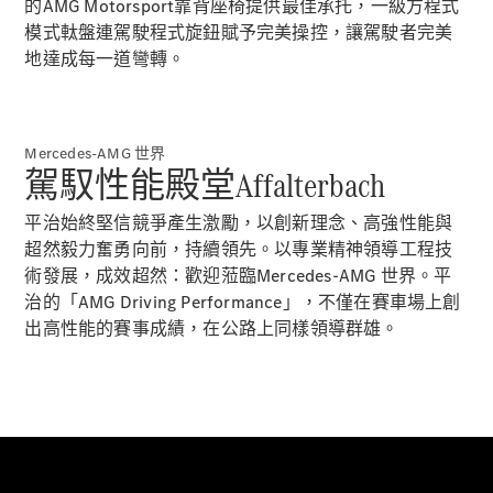
的AMG Motorsport靠背座椅提供最佳承托，一級方程式
優惠及價錢
模式軚盤連駕駛程式旋鈕賦予完美操控，讓駕駛者完美
車隊和商業
地達成每一道彎轉。
客戶
平治認證易
手車
Mercedes-AMG 世界
駕馭性能殿堂Affalterbach
預約試車
購車方案
平治始終堅信競爭產生激勵，以創新理念、高強性能與
超然毅力奮勇向前，持續領先。以專業精神領導工程技
術發展，成效超然：歡迎蒞臨Mercedes-AMG 世界。平
數碼化產品
治的「AMG Driving Performance」，不僅在賽車場上創
和服務
出高性能的賽事成績，在公路上同樣領導群雄。
服務合約
技術配件
和精品系
列