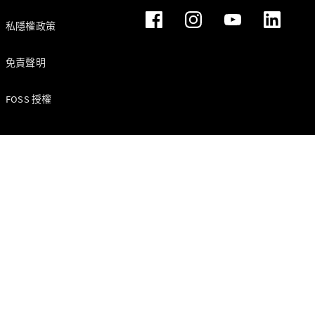
私隱權政策
免責聲明
驅動系統技
FOSS 授權
術
MBUX 多媒
體
設計和概念
車
永續發展
Mercedes-
Benz
Magazine
新聞和活動
星徽引路 心
之所向