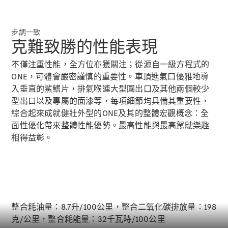
步調一致
克難致勝的性能表現
VLE
全新型號
純電動
不僅注重性能，全方位亦獲關注；從源自一級方程式的
MPVs
ONE，可體會嚴密謹慎的重要性。車頂進氣口優雅地導
入垂直的鯊鰭片，排氣喉連大型圓出口及其他兩個較少
型出口以及專屬的面漆等，每項細節均具備其重要性，
綜合起來成就健壯外型的ONE及其的整體宏觀概念：全
面性優化帶來整體性能優勢。最高性能與最高駕駛樂趣
相得益彰。
V-Class
商業小型商用車
整合耗油量：8.7升/100公里，整合二氧化碳排放量：198
克/公里，整合耗能量：32千瓦時/100公里