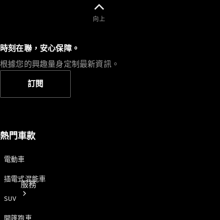
向上
時刻在聯，安心保障。
根據您的興趣量身定制最新資訊。
技術配件
精品系列
訂閱
熱門車款
電動車
插電式混能車
服務
SUV
開篷跑車