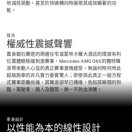
Hatchback
地減低晃動，甚至於快速轉向時展現其成效顯著的功
轎跑車
能。
聲浪
權威性震撼聲響
All Coupés
置身銀石賽道的周邊住宅或蒙地卡羅大酒店的環旋有利
CLE Coupé
位置體驗極端刺激賽事，Mercedes-AMG ONE的獨特聲
Mercedes-
浪帶來動人心弦的真正賽車激情感受。無論何時何地此
AMG GT
Coupé
超級跑車的非凡實力委實驚人；即使與此真正一級方程
Mercedes-
式賽車距離尚遠，其聲浪卻早已傳達，告知其瞬間的到
AMG GT 4
臨。駕駛者、路人及觀眾，無一不熱血沸騰。
全新型號
純電動
Door
Coupé
開篷跑車 / 跑車
車身設計
以性能為本的線性設計