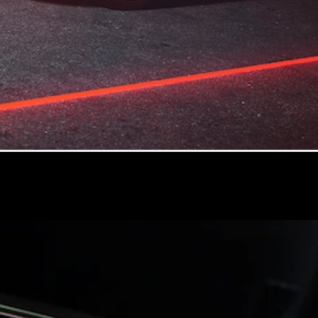
GLC
GLC Coupé
GLE
GLS
Mercedes-
Maybach
GLS
G-
純電動
Class
G-Class
小型轎車
A-Class
Hatchback
轎跑車