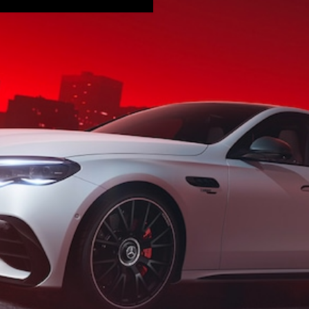
E-Class
Saloon
S-Class
Saloon
Mercedes-
Maybach
全新型號
S-Class
SUV
All SUVs
Mercedes-
Maybach
純電動
EQS
GLA
GLB
純電動
GLB
GLC
純電動