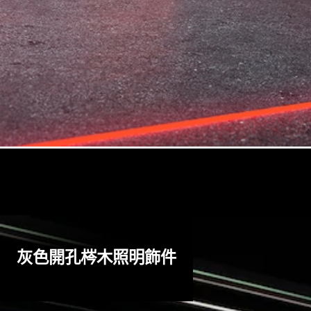
灰色開孔梣木照明飾件