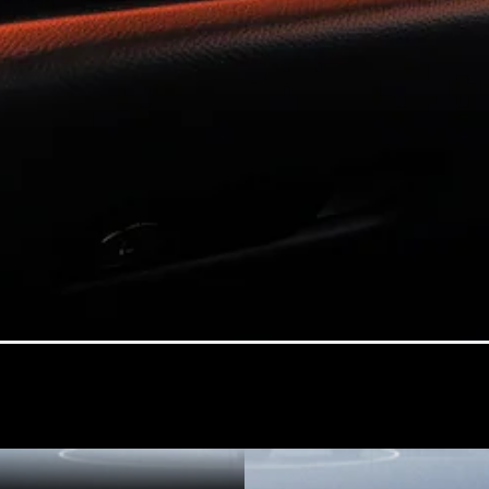
All
Cabriolets /
Roadsters
CLE
Cabriolet
Mercedes-
Maybach SL
Monogram
Series
Mercedes-
AMG SL
Roadster
大型豪華轎車