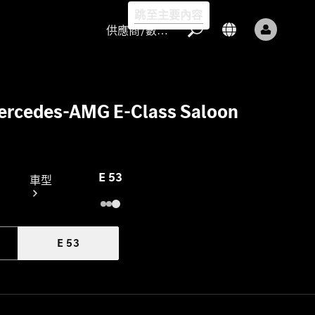
跳至主要內容
供應商/數據保護
ercedes-AMG E-Class Saloon
供應商/數
據保護
E 53
車型
E 53
所有車型
新型號