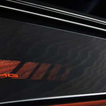
All Coupés
CLE Coupé
Mercedes-
AMG GT
Coupé
Mercedes-
AMG GT 4
全新型號
純電動
Door
Coupé
開篷跑車 / 跑車