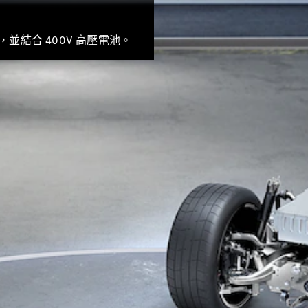
VLE
結合 400V 高壓電池。
全新型號
純電動
MPVs
V-Class
商業小型商用車