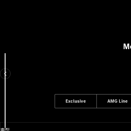
M
Exclusive
AMG Line
車型