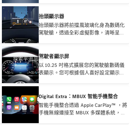
界連結。此技術把圖像化導航指示及交
通資訊融入即時影像，讓您快速、安
全、無壓地抵達目的地
抬頭顯示器
抬頭顯示器將前擋風玻璃化身為數碼化
駕駛艙，透過全彩虛擬影像，清晰呈現
重要行車資訊。您可隨時掌握車速、導
航及輔助系統提示，視線無需離開路
面，專注駕駛，安全倍增
駕駛者顯示屏
探索平治品牌
以 10.25 吋格式擴展您的駕駛艙數碼儀
表顯示。您可根據個人喜好設定顯示內
容，選擇最重要的資訊及不同顯示主
題。此外，更可從三款吸引的顯示風格
中自由選擇
Digital Extra：MBUX 智能手機整合
智能手機整合透過 Apple CarPlay™ ，將
手機無線連接至 MBUX 多媒體系統，讓
關於
您方便存取智能手機上的主要應用程
Mercedes-
式，並可快速輕鬆使用第三方應用程
Benz
式，如 Spotify