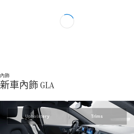
優惠及價錢
車隊和商業
客戶
平治認證易
手車
預約試車
購車方案
內飾
數碼化產品
新車內飾 GLA
和服務
服務合約
技術配件
和精品系
列
Upholstery
Trims