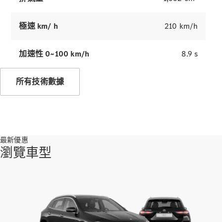
極速 km/ h
210 km/h
加速性 0~100 km/h
8.9 s
驅動系統技
術
所有技術數據
MBUX 多媒
體
設計和概念
車
永續發展
最新優惠
瀏覽車型
Mercedes-
Benz
Magazine
新聞和活動
星徽引路 心
之所向