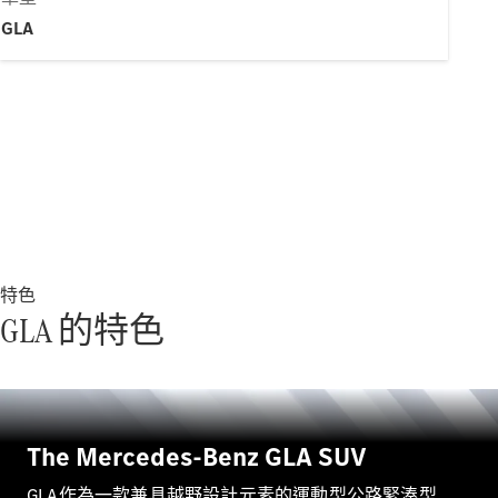
新型號
GLA
純電動車型
插電式混能車型
房車
特色
All Saloons
GLA 的特色
CLA
純電動
Saloon
CLA Saloon
C-Class
Saloon
The Mercedes-Benz GLA SUV
C-
Class
全新型號
純電動
GLA作為一款兼具越野設計元素的運動型公路緊湊型