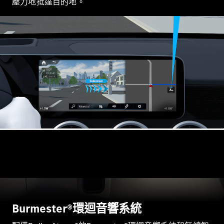
壓力地抵達目的地。
All
Cabriolets /
Roadsters
CLE
Cabriolet
Mercedes-
Maybach SL
Monogram
Series
Mercedes-
AMG SL
Roadster
大型豪華轎車
Burmester®環迴音響系統