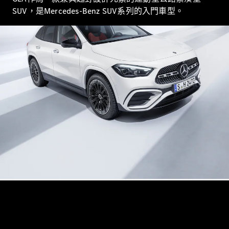
Saloon
SUV，是Mercedes-Benz SUV系列的入門車型。
E-Class
Saloon
S-Class
Saloon
Mercedes-
Maybach
全新型號
S-Class
SUV
All SUVs
Mercedes-
Maybach
純電動
EQS
GLA
GLB
純電動
GLB