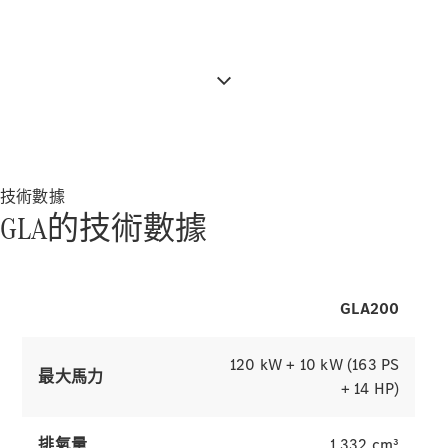
關於我們
技術數據
AMG
GLA的技術數據
MAYBACH
七座車及多
用途汽車
Because it's
GLA200
Mercedes-
Benz
120 kW + 10 kW (163 PS
技術和創
最大馬力
+ 14 HP)
新
排氣量
1,332 cm³