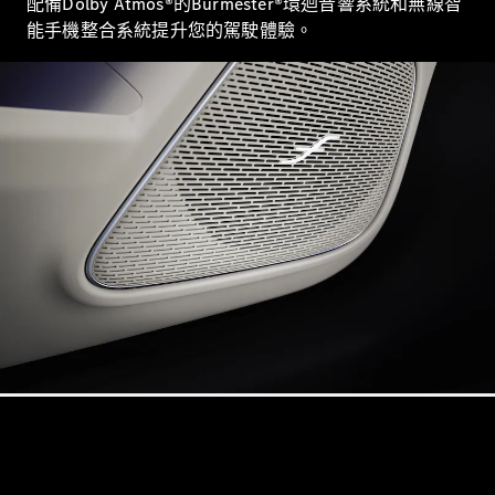
配備Dolby Atmos®的Burmester®環迴音響系統和無線智
能手機整合系統提升您的駕駛體驗。
VLE
全新型號
純電動
MPVs
V-Class
商業小型商用車