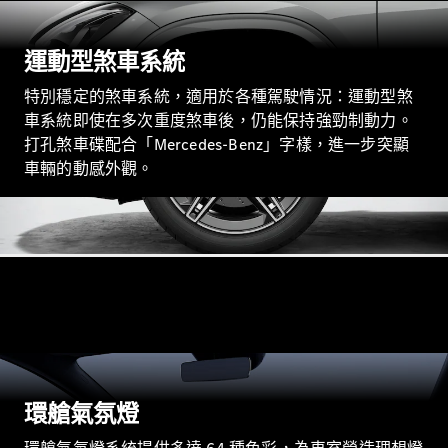
GLC
純電動
GLC
運動型煞車系統
GLC Coupé
GLE
特別穩定的煞車系統，適用於各種駕駛情況：運動型煞
GLS
車系統即使在多次重度煞車後，仍能保持強勁制動力。
Mercedes-
Maybach
打孔煞車碟配合「Mercedes-Benz」字樣，進一步突顯
GLS
車輛的動感外觀。
G-
純電動
Class
G-Class
小型轎車
環艙氣氛燈
A-Class