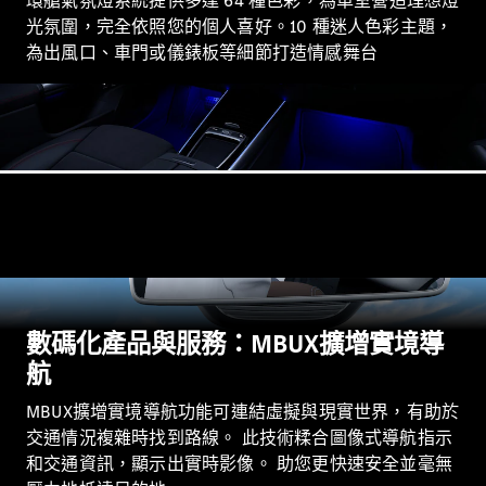
環艙氣氛燈系統提供多達 64 種色彩，為車室營造理想燈
Hatchback
光氛圍，完全依照您的個人喜好。10 種迷人色彩主題，
轎跑車
為出風口、車門或儀錶板等細節打造情感舞台
All Coupés
CLE Coupé
Mercedes-
AMG GT
Coupé
Mercedes-
AMG GT 4
全新型號
純電動
數碼化產品與服務：MBUX擴增實境導
Door
Coupé
航
開篷跑車 / 跑車
MBUX擴增實境導航功能可連結虛擬與現實世界，有助於
交通情況複雜時找到路線。 此技術糅合圖像式導航指示
和交通資訊，顯示出實時影像。 助您更快速安全並毫無