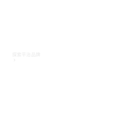
探索平治品牌
關於
Mercedes-
Benz