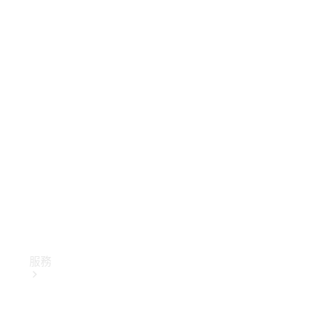
技術配件
精品系列
服務