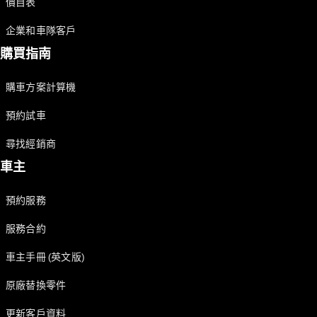
價目表
Saloon
E-Class
企業和車隊客戶
Saloon
S-Class
購買指南
Saloon
Mercedes-
購車方案計算機
Maybach
全新型號
S-Class
預約試車
SUV
尋找經銷商
車主
預約服務
All SUVs
服務合約
Mercedes-
Maybach
純電動
車主手冊 (英文版)
EQS
GLA
原廠替換零件
GLB
純電動
GLB
更新客戶資料