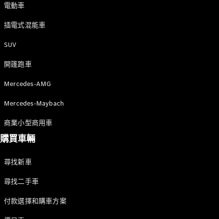
新型號
電動車
插電式混能車
純電動車型
插電式混能車型
SUV
開篷跑車
房車
Mercedes-AMG
Mercedes-Maybach
商業小型商用車
購買車輛
All Saloons
CLA
純電動
Saloon
尋找新車
CLA Saloon
C-Class
尋找二手車
Saloon
C-
付款選擇和購車方案
Class
全新型號
純電動