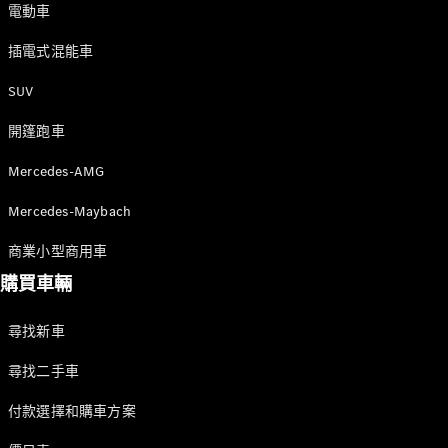
新型號
電動車
插電式混能車
純電動車型
插電式混能車型
SUV
開篷跑車
房車
Mercedes-AMG
Mercedes-Maybach
商業小型商用車
購買車輛
All Saloons
CLA
純電動
Saloon
尋找新車
CLA Saloon
C-Class
尋找二手車
Saloon
C-
付款選擇和購車方案
Class
全新型號
純電動