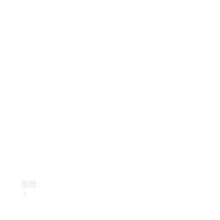
技術配件
精品系列
服務