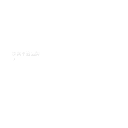
探索平治品牌
關於
Mercedes-
Benz