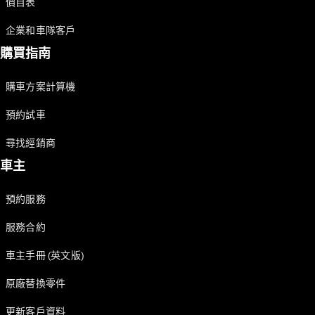
價目表
Saloon
E-Class
企業和車隊客戶
Saloon
S-Class
購買指南
Saloon
Mercedes-
購車方案計算機
Maybach
全新型號
S-Class
預約試車
SUV
尋找經銷商
車主
預約服務
All SUVs
服務合約
Mercedes-
Maybach
純電動
車主手冊 (英文版)
EQS
GLA
原廠替換零件
GLB
純電動
GLB
更新客戶資料