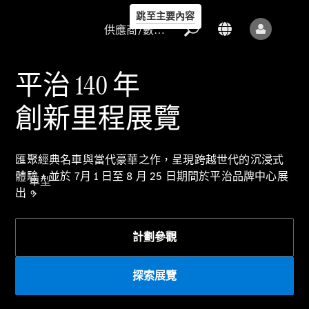
跳至主要內容
供應商/數據保護
平治 140 年
創新里程展覽
供應商/數據
匯聚經典名車與當代豪華之作，呈現跨越世代的沉浸式
保護
體驗，並於 7月 1 日至 8 月 25 日期間於平治品牌中心展
車型
出。
計劃參觀
探索展覽
所有車型