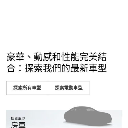
GLC
純電動
GLC
GLC Coupé
GLE
GLS
Mercedes-
Maybach
GLS
G-
豪華、動感和性能完美結
純電動
Class
G-Class
合：探索我們的最新車型
小型轎車
探索所有車型
探索電動車型
探索車型
A-Class
房車