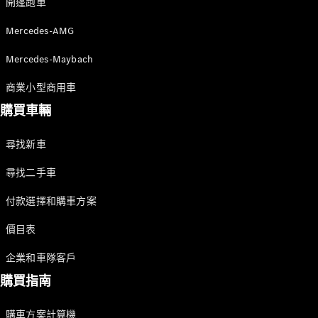
開篷跑車
優惠及價錢
Mercedes-AMG
車隊和商業
客戶
Mercedes-Maybach
平治認證易
手車
商業小型商用車
購買車輛
預約試車
購車方案
尋找新車
尋找二手車
數碼化產品
和服務
付款選擇和購車方案
服務合約
價目表
技術配件
和精品系
企業和車隊客戶
列
購買指南
購車方案計算機