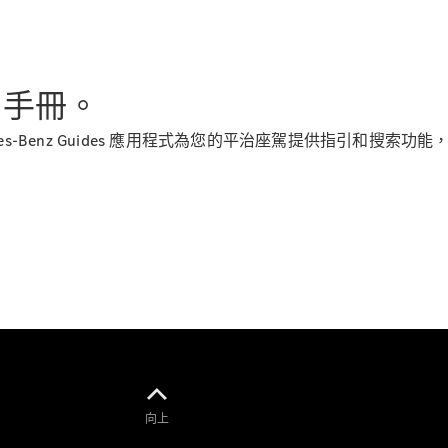
Saloon
E-Class
Saloon
S-Class
Saloon
用手冊。
Mercedes-
Maybach
全新型號
es-Benz Guides 應用程式為您的平治座駕提供指引和搜
S-Class
SUV
All SUVs
Mercedes-
Maybach
純電動
EQS
GLA
向上
GLB
純電動
GLB