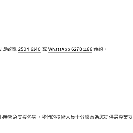
新型號
純電動車型
插電式混能車型
房車
立即致電
2504 6140
或
WhatsApp 6278 1166
預約。
All Saloons
CLA
純電動
Saloon
CLA Saloon
C-Class
Saloon
4小時緊急支援熱線，我們的技術人員十分樂意為您提供最專業
C-
Class
全新型號
純電動