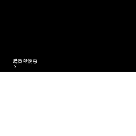
購買與優惠
網上銷售平
台
尋找易手車